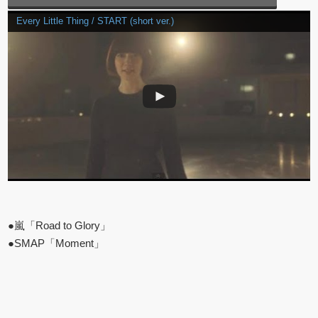
Every Little Thing / START (short ver.)
●嵐「Road to Glory」
●SMAP「Moment」