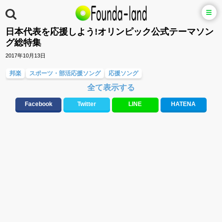
日本代表を応援しよう!オリンピック公式テーマソン
グ総特集
2017年10月13日
邦楽
スポーツ・部活応援ソング
応援ソング
全て表示する
友達&友情ソング・青春ソング
テンションが上がる歌&盛り上がる曲
元気が出る歌・やる気が出る曲・明るい曲・楽しい歌・勇気が出る歌
Facebook
Twitter
LINE
HATENA
メロディ・曲の雰囲気別