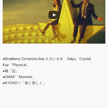
●Bradberry Orchestra feat.スガシカオ、Salyu、Crystal
Kay「Physical」
●嵐「証」
●SMAP「Moment」
●KYOKO☆「強く美しく」