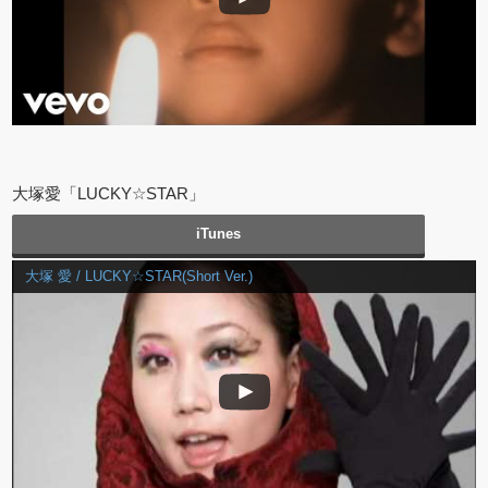
大塚愛「LUCKY☆STAR」
iTunes
大塚 愛 / LUCKY☆STAR(Short Ver.)