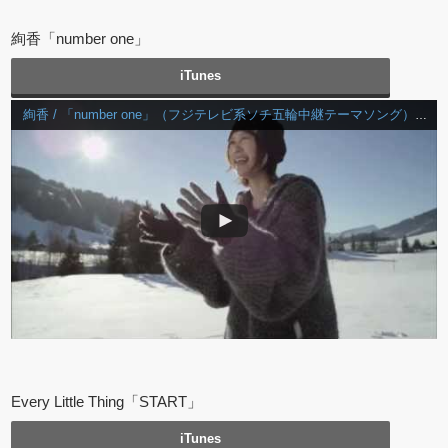
絢香「number one」
iTunes
絢香 / 「number one」（フジテレビ系ソチ五輪中継テーマソング）Music Video(Short Ver.)
Every Little Thing「START」
iTunes