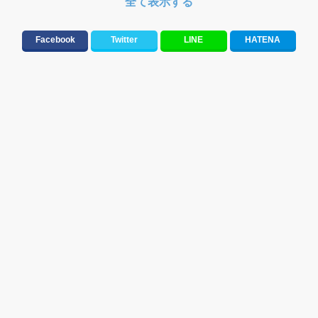
全て表示する
友達&友情ソング・青春ソング
テンションが上がる歌&盛り上がる曲
元気が出る歌・やる気が出る曲・明るい曲・楽しい歌・勇気が出る歌
Facebook
Twitter
LINE
HATENA
メロディ・曲の雰囲気別