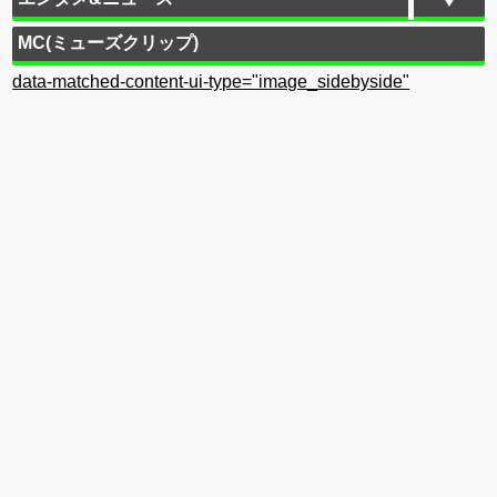
MC(ミューズクリップ)
data-matched-content-ui-type="image_sidebyside"