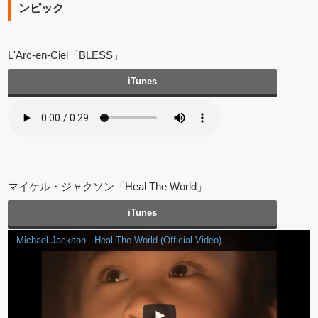
ンピック
L'Arc-en-Ciel「BLESS」
iTunes
マイケル・ジャクソン「Heal The World」
iTunes
Michael Jackson - Heal The World (Official Video)