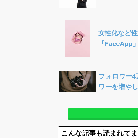
女性化など
「FaceAp
フォロワー4
ワーを増や
こんな記事も読まれて