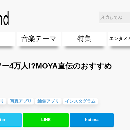
タメニュース
>
一般人なのにフォロワー4万人!?MOYA直伝の
楽
音楽テーマ
特集
エンタメ
ージック
ージック
ーティスト
ーティスト
歌(サマーソング)
最新のヒット曲&流行・話題の歌
人気曲&おすすめ
音楽ランキング
ラブソング(恋愛ソング)
応援ソング
バラード・歌詞が泣ける歌
友達&友情ソング・青春ソング
スポーツ・部活応援ソング
卒業ソング&入学ソング
春うた&桜ソング
夏歌(サマーソング)
ハロウィンソング&秋の歌
冬歌&クリスマスソング
お別れの曲・旅立ちの歌
パーティーソング
ドライブ音楽BGM
カラオケ
誕生日ソング&お祝いの歌
ウェディングソング・結婚式の曲
メロディ・曲の雰囲気別
音楽BGM&メドレー
学校(行事・合唱)曲
発売年代別・年齢別 人気音楽
"総"アーティスト
エンタメ
他
楽」の人気＆おすすめ
クトロニック・ダンス・ミュージック)
プ・デュエット・その他
018年・2017年「洋楽」の人気＆おすすめ
10、20代に人気・話題・流行・おすすめな邦楽＆洋
SNS・音楽アプリで10・20代に人気&おすすめな曲
勉強・試験・受験応援ソング 知識に役立つ歌
元気が出る歌・やる気が出る曲・明るい曲・楽しい歌
テンションが上がる歌&盛り上がる曲
大切な人に贈る歌&ありがとうソング(感謝の歌)
自然音BGM・癒しの音楽(リラックス・ヒーリング)
音楽ニュ
エンタメ
ー4万人!?MOYA直伝のおすすめ
リ
写真アプリ
編集アプリ
インスタグラム
ter
LINE
hatena