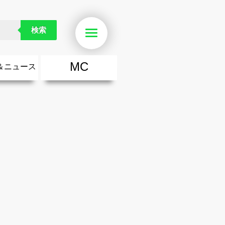
おすすめ写真加工アプリ
検索
Menu
MC
＆ニュース
楽
・勇気が出る歌
ース
ニュース