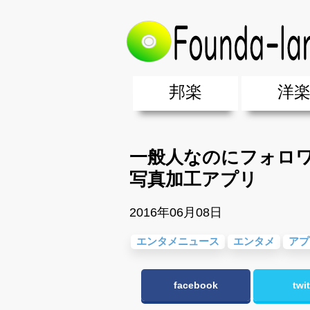
トップ
>
エンタメ&ニュース
>
エン
邦楽
洋
邦楽ポップス(J-POP)
邦楽ロック(J-ROCK)
K-POP
アニソン/ボカロ
アイドル
ヴィジュアル系(V系)
邦楽男性アーティスト
邦楽女性アーティスト
クラブミュ
ダンスミュ
洋楽男性ア
洋楽女性ア
【洋楽】夏
男女グループ・デュエット・その
2019年・2018年・2017年「邦
EDM(エレ
男女グルー
2019年・2
一般人なのにフォロワ
写真加工アプリ
2016年06月08日
エンタメニュース
エンタメ
アプ
facebook
twit