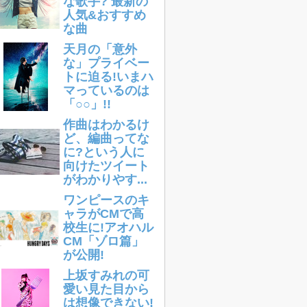
な歌手? 最新の
人気&おすすめ
な曲
天月の「意外
な」プライベー
トに迫る!いまハ
マっているのは
「○○」!!
作曲はわかるけ
ど、編曲ってな
に?という人に
向けたツイート
がわかりやす...
ワンピースのキ
ャラがCMで高
校生に!アオハル
CM「ゾロ篇」
が公開!
上坂すみれの可
愛い見た目から
は想像できない!