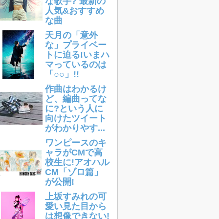
な歌手? 最新の
人気&おすすめ
な曲
天月の「意外
な」プライベー
トに迫る!いまハ
マっているのは
「○○」!!
作曲はわかるけ
ど、編曲ってな
に?という人に
向けたツイート
がわかりやす...
ワンピースのキ
ャラがCMで高
校生に!アオハル
CM「ゾロ篇」
が公開!
上坂すみれの可
愛い見た目から
は想像できない!