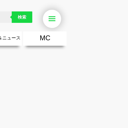
した人にインタビューしました
検索
Menu
MC
＆ニュース
楽
・勇気が出る歌
ース
ニュース