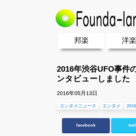
トップ
>
エンタメ&ニュース
>
エン
邦楽
洋
邦楽ポップス(J-POP)
邦楽ロック(J-ROCK)
K-POP
アニソン/ボカロ
アイドル
ヴィジュアル系(V系)
邦楽男性アーティスト
邦楽女性アーティスト
クラブミュ
ダンスミュ
洋楽男性ア
洋楽女性ア
【洋楽】夏
男女グループ・デュエット・その
2019年・2018年・2017年「邦
EDM(エレ
男女グルー
2019年・2
2016年渋谷UFO事
ンタビューしました
2016年05月13日
エンタメニュース
エンタメ
20
facebook
twit