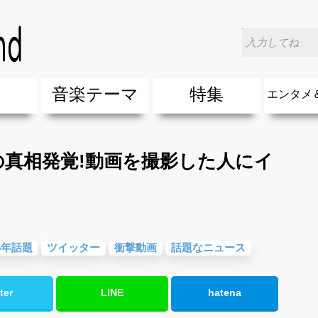
タメニュース
>
2016年渋谷UFO事件の真相発覚!動画を撮影
楽
音楽テーマ
特集
エンタメ
ージック
ージック
ーティスト
ーティスト
歌(サマーソング)
最新のヒット曲&流行・話題の歌
人気曲&おすすめ
音楽ランキング
ラブソング(恋愛ソング)
応援ソング
バラード・歌詞が泣ける歌
友達&友情ソング・青春ソング
スポーツ・部活応援ソング
卒業ソング&入学ソング
春うた&桜ソング
夏歌(サマーソング)
ハロウィンソング&秋の歌
冬歌&クリスマスソング
お別れの曲・旅立ちの歌
パーティーソング
ドライブ音楽BGM
カラオケ
誕生日ソング&お祝いの歌
ウェディングソング・結婚式の曲
メロディ・曲の雰囲気別
音楽BGM&メドレー
学校(行事・合唱)曲
発売年代別・年齢別 人気音楽
"総"アーティスト
エンタメ
他
楽」の人気＆おすすめ
クトロニック・ダンス・ミュージック)
プ・デュエット・その他
018年・2017年「洋楽」の人気＆おすすめ
10、20代に人気・話題・流行・おすすめな邦楽＆洋
SNS・音楽アプリで10・20代に人気&おすすめな曲
勉強・試験・受験応援ソング 知識に役立つ歌
元気が出る歌・やる気が出る曲・明るい曲・楽しい歌
テンションが上がる歌&盛り上がる曲
大切な人に贈る歌&ありがとうソング(感謝の歌)
自然音BGM・癒しの音楽(リラックス・ヒーリング)
音楽ニュ
エンタメ
件の真相発覚!動画を撮影した人にイ
16年話題
ツイッター
衝撃動画
話題なニュース
ter
LINE
hatena