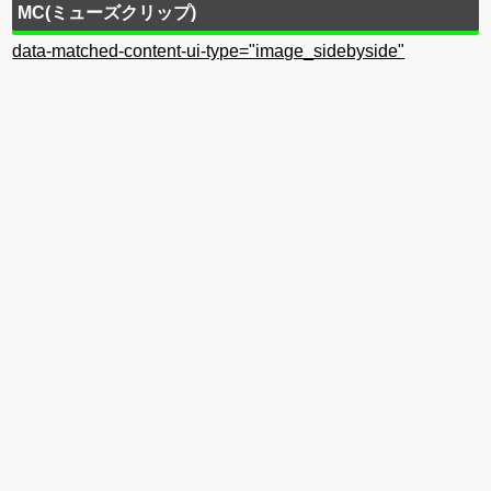
MC(ミューズクリップ)
data-matched-content-ui-type="image_sidebyside"