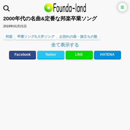
2000年代の名曲&定番な邦楽卒業ソング
2019年01月21日
邦楽
卒業ソング&入学ソング
お別れの曲・旅立ちの歌
全て表示する
友達&友情ソング・青春ソング
応援ソング
大切な人に贈る歌&ありがとうソング(感謝の歌)
ラブソング(恋愛ソング)
Facebook
Twitter
LINE
HATENA
元気が出る歌・やる気が出る曲・明るい曲・楽しい歌・勇気が出る歌
春うた&桜ソング
人気曲&おすすめ