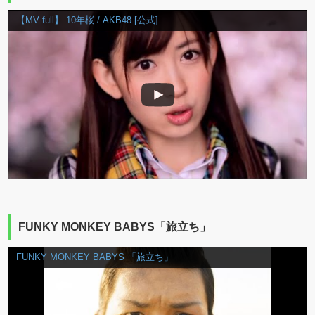
【MV full】 10年桜 / AKB48 [公式]
FUNKY MONKEY BABYS「旅立ち」
FUNKY MONKEY BABYS 「旅立ち」