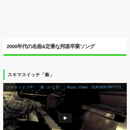
2000年代の名曲&定番な邦楽卒業ソング
スキマスイッチ「奏」
スキマスイッチ - 「奏（かなで）」Music Video : SUKIMASWITCH / KANADE Music Video