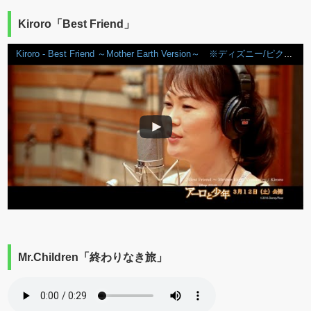
Kiroro「Best Friend」
Kiroro - Best Friend ～Mother Earth Version～ ※ディズニー/ピクサー 「アーロと少年」日本版エンドソング
Mr.Children「終わりなき旅」