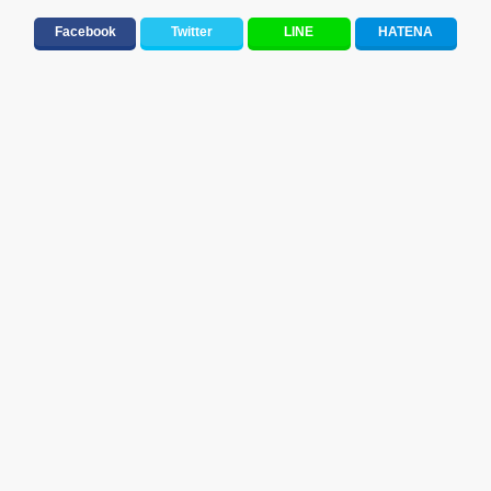
大切な人に贈る歌&ありがとうソング(感謝の歌)
ラブソング(恋愛ソング)
Facebook
Twitter
LINE
HATENA
元気が出る歌・やる気が出る曲・明るい曲・楽しい歌・勇気が出る歌
春うた&桜ソング
人気曲&おすすめ