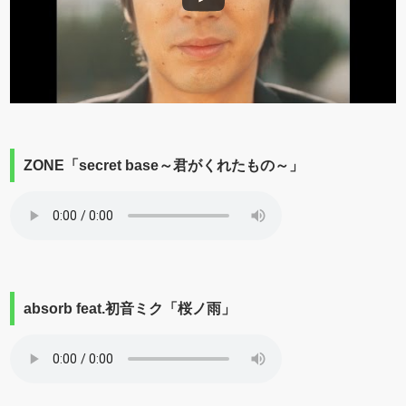
ZONE「secret base～君がくれたもの～」
absorb feat.初音ミク「桜ノ雨」