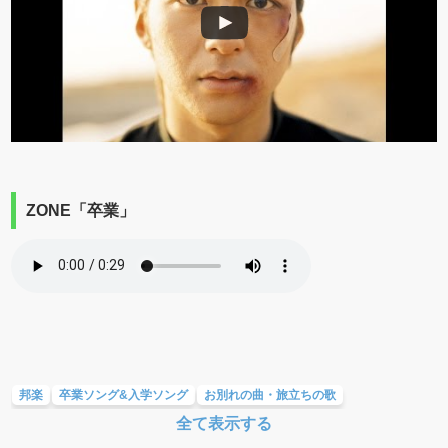
ZONE「卒業」
邦楽
卒業ソング&入学ソング
お別れの曲・旅立ちの歌
全て表示する
友達&友情ソング・青春ソング
応援ソング