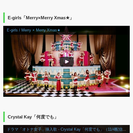
E-girls「Merry×Merry Xmas★」
E-girls / Merry × Merry Xmas★
Crystal Kay「何度でも」
ドラマ「オトナ女子」挿入歌 - Crystal Kay「何度でも」（11/4配信スタート） - 【ドラマセットで撮影！話題の猫「ちくわ」も出演！】