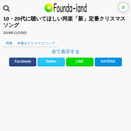
10・20代に聴いてほしい邦楽「新」定番クリスマス
ソング
2018年11月28日
邦楽
冬歌&クリスマスソング
全て表示する
大切な人に贈る歌&ありがとうソング(感謝の歌)
バラード・歌詞が泣ける歌
テンションが上がる歌&盛り上がる曲
ラブソング(恋愛ソング)
Facebook
Twitter
LINE
HATENA
10、20代に人気・話題・流行・おすすめな邦楽&洋楽