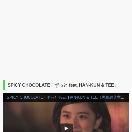
SPICY CHOCOLATE「ずっと feat. HAN‐KUN & TEE」
SPICY CHOCOLATE - ずっと feat. HAN-KUN & TEE（黒島結菜主演）