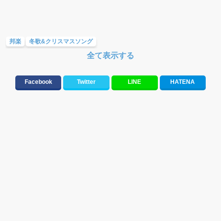
邦楽
冬歌&クリスマスソング
全て表示する
大切な人に贈る歌&ありがとうソング(感謝の歌)
バラード・歌詞が泣ける歌
テンションが上がる歌&盛り上がる曲
ラブソング(恋愛ソング)
Facebook
Twitter
LINE
HATENA
10、20代に人気・話題・流行・おすすめな邦楽&洋楽