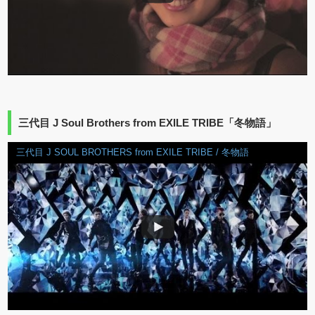
三代目 J Soul Brothers from EXILE TRIBE「冬物語」
三代目 J SOUL BROTHERS from EXILE TRIBE / 冬物語