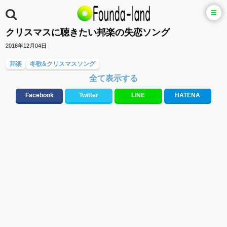
クリスマスに聴きたい邦楽の失恋ソング
2018年12月04日
邦楽
冬歌&クリスマスソング
全て表示する
大切な人に贈る歌&ありがとうソング(感謝の歌)
バラード・歌詞が泣ける歌
ラブソング(恋愛ソング)
失恋ソング(ラブソング)
Facebook
Twitter
LINE
HATENA