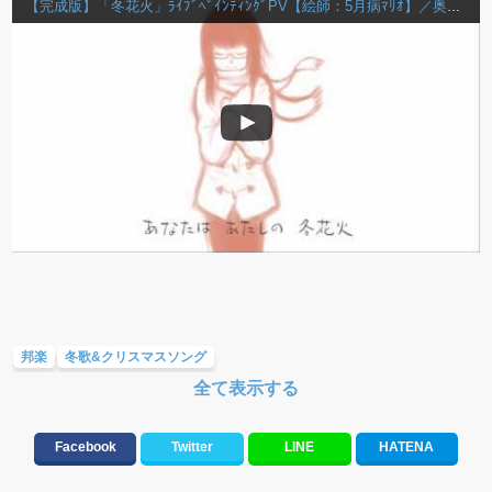
【完成版】「冬花火」ﾗｲﾌﾞﾍﾟｲﾝﾃｨﾝｸﾞPV【絵師：5月病ﾏﾘｵ】／奥華子
邦楽
冬歌&クリスマスソング
全て表示する
大切な人に贈る歌&ありがとうソング(感謝の歌)
バラード・歌詞が泣ける歌
ラブソング(恋愛ソング)
失恋ソング(ラブソング)
Facebook
Twitter
LINE
HATENA