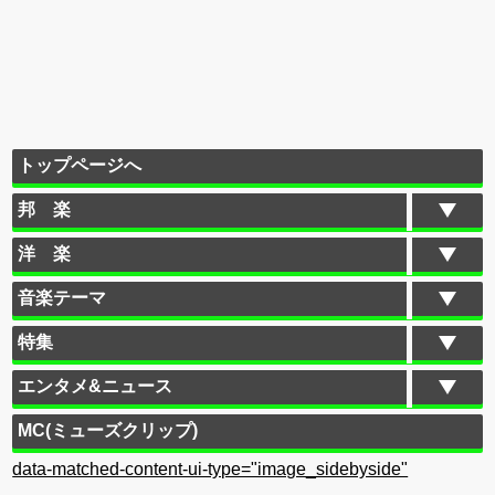
トップページへ
邦 楽
洋 楽
音楽テーマ
特集
エンタメ&ニュース
MC(ミューズクリップ)
data-matched-content-ui-type="image_sidebyside"