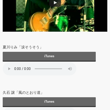
夏川りみ「涙そうそう」
iTunes
久石 譲「風のとおり道」
iTunes