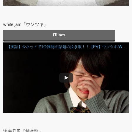
white jam「ウソツキ」
iTunes
【実話】今ネットで1位獲得の話題の泣き歌！！【PV】ウソツキ/WHITE JAM(シロセ塾)
湘南乃風「純恋歌」