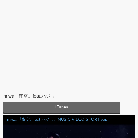
miwa「夜空。feat.ハジ→」
iTunes
miwa 『夜空。feat.ハジ→』MUSIC VIDEO SHORT ver.