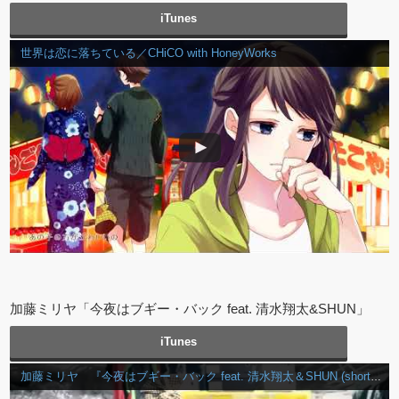
iTunes
世界は恋に落ちている／CHiCO with HoneyWorks
加藤ミリヤ「今夜はブギー・バック feat. 清水翔太&SHUN」
iTunes
加藤ミリヤ 『今夜はブギー・バック feat. 清水翔太＆SHUN (short ver.)』