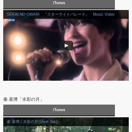
iTunes
SEKAI NO OWARI 『スターライトパレード』 Music Video
秦 基博「水彩の月」
iTunes
秦 基博 / 水彩の月(Short Ver.)