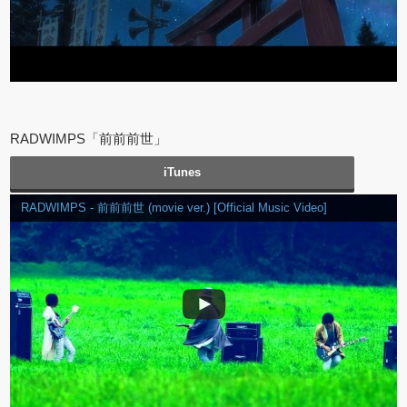
RADWIMPS「前前前世」
iTunes
RADWIMPS - 前前前世 (movie ver.) [Official Music Video]