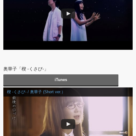
奥華子「楔 ‐くさび-」
iTunes
楔 ‐くさび- / 奥華子 (Short ver.）