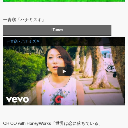
一青窈「ハナミズキ」
iTunes
一青窈 - ハナミズキ
CHiCO with HoneyWorks「世界は恋に落ちている」