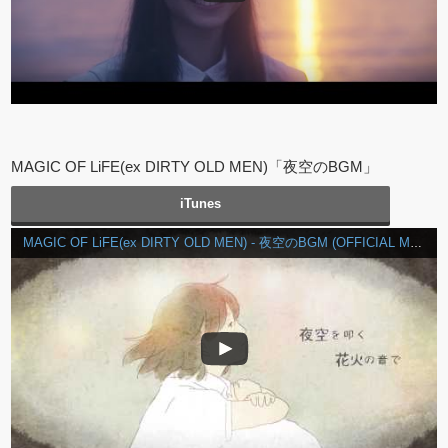
MAGIC OF LiFE(ex DIRTY OLD MEN)「夜空のBGM」
iTunes
MAGIC OF LiFE(ex DIRTY OLD MEN) - 夜空のBGM (OFFICIAL MUSIC VIDEO)