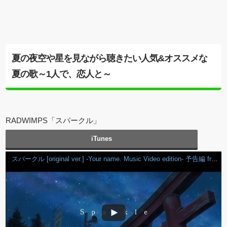
夏の夜空や星を見ながら聴きたい人気&オススメな
夏の歌～1人で、恋人と～
RADWIMPS「スパークル」
iTunes
スパークル [original ver.] -Your name. Music Video edition- 予告編 from new album「人間開花」初回盤DVD