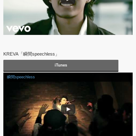
KREVA「瞬間speechless」
iTunes
瞬間speechless