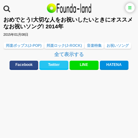
おめでとう!大切な人をお祝いしたいときにオススメ
なお祝いソング! 2014年
2015年01月08日
邦楽ポップス(J-POP)
邦楽ロック(J-ROCK)
音楽特集
お祝いソング
全て表示する
FLOWER FLOWER
2014年
安室奈美恵
木村カエラ
くるり
SCANDAL
Facebook
Twitter
LINE
HATENA
DOLL☆ELEMENTS
東京カランコロン
ハナエ