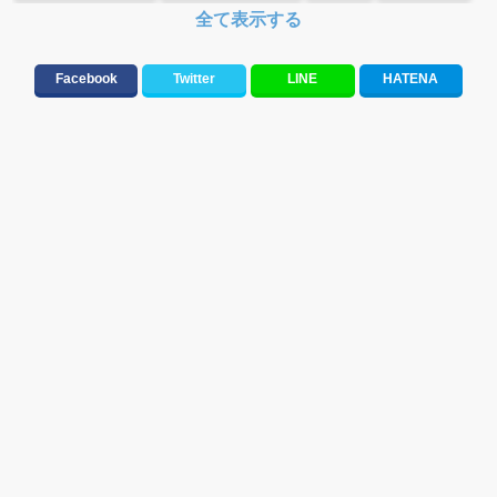
全て表示する
FLOWER FLOWER
2014年
安室奈美恵
木村カエラ
くるり
SCANDAL
Facebook
Twitter
LINE
HATENA
DOLL☆ELEMENTS
東京カランコロン
ハナエ