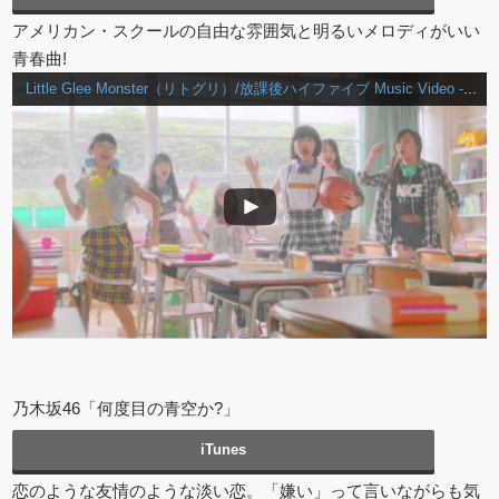
アメリカン・スクールの自由な雰囲気と明るいメロディがいい
青春曲!
Little Glee Monster（リトグリ）/放課後ハイファイブ Music Video -short ver.-
乃木坂46「何度目の青空か?」
iTunes
恋のような友情のような淡い恋。「嫌い」って言いながらも気