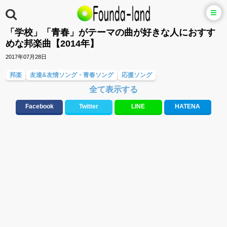
「学校」「青春」がテーマの曲が好きな人におすす
めな邦楽曲【2014年】
2017年07月28日
邦楽
友達&友情ソング・青春ソング
応援ソング
全て表示する
スポーツ・部活応援ソング
学校(行事・合唱)曲
10、20代に人気・話題・流行・おすすめな邦楽&洋楽
Facebook
Twitter
LINE
HATENA