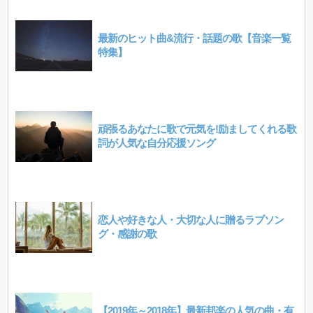
最新のヒット曲&流行・話題の歌【音楽一覧
特集】
頑張るあなたに歌で元気を!励ましてくれる歌
詞が人気な自分応援ソング
恋人や好きな人・大切な人に贈るラブソン
グ・感謝の歌
【2019年～2018年】最新邦楽の人気の曲・有