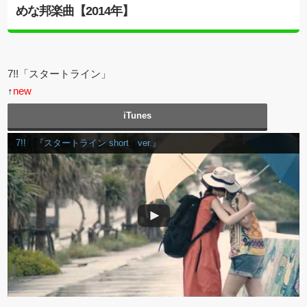
めな邦楽曲【2014年】
7!!「スタートライン」
↑
new
iTunes
7!! 『スタートライン short ver.』