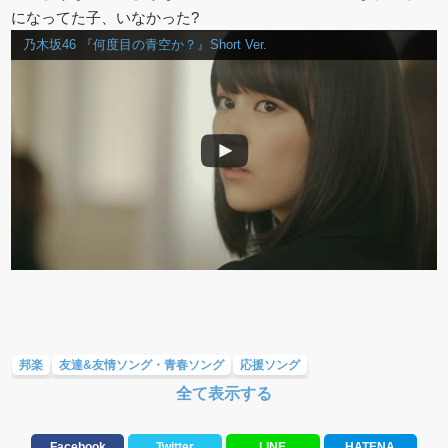
になってた子、いなかった?
乃木坂46 『何度目の青空か？』Short Ver.
邦楽
友達&友情ソング・青春ソング
応援ソング
全て表示する
スポーツ・部活応援ソング
学校(行事・合唱)曲
10、20代に人気・話題・流行・おすすめな邦楽&洋楽
Facebook
Twitter
LINE
HATENA