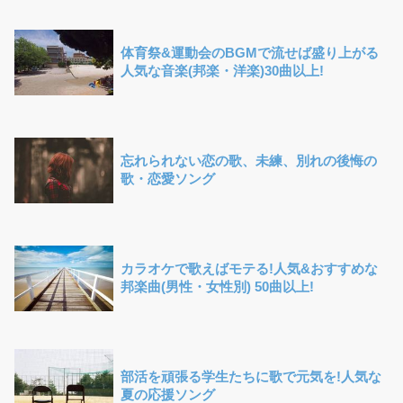
体育祭&運動会のBGMで流せば盛り上がる
人気な音楽(邦楽・洋楽)30曲以上!
忘れられない恋の歌、未練、別れの後悔の
歌・恋愛ソング
カラオケで歌えばモテる!人気&おすすめな
邦楽曲(男性・女性別) 50曲以上!
部活を頑張る学生たちに歌で元気を!人気な
夏の応援ソング