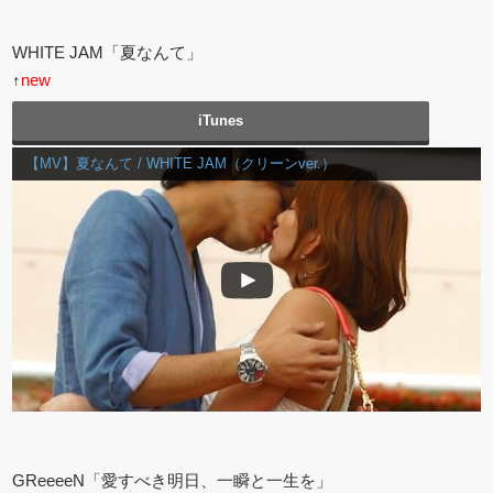
WHITE JAM「夏なんて」
↑
new
iTunes
【MV】夏なんて / WHITE JAM（クリーンver.）
GReeeeN「愛すべき明日、一瞬と一生を」