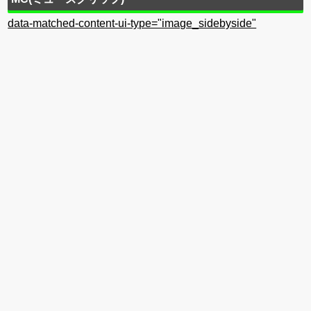
data-matched-content-ui-type="image_sidebyside"