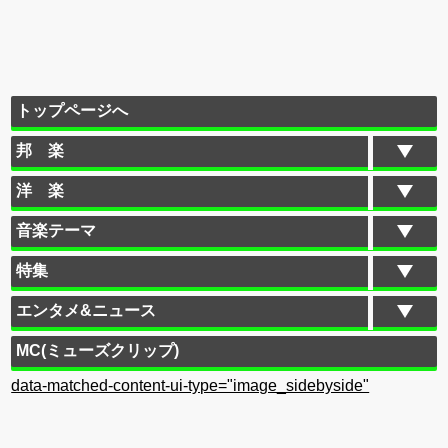
トップページへ
邦 楽
洋 楽
音楽テーマ
特集
エンタメ&ニュース
MC(ミューズクリップ)
data-matched-content-ui-type="image_sidebyside"