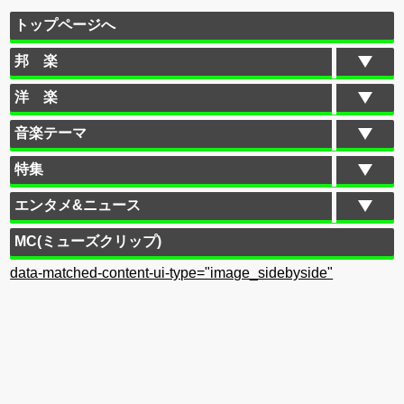
トップページへ
邦 楽
洋 楽
音楽テーマ
特集
エンタメ&ニュース
MC(ミューズクリップ)
data-matched-content-ui-type="image_sidebyside"