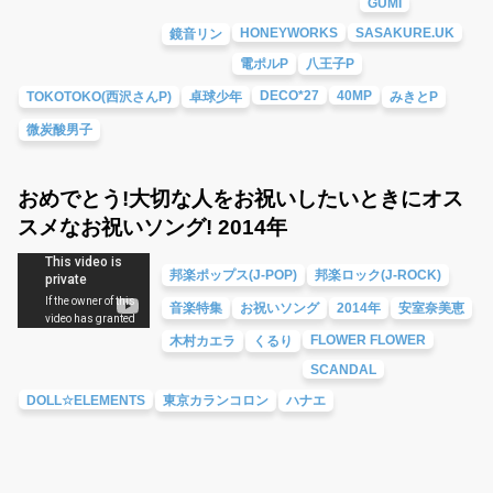
GUMI
HONEYWORKS
SASAKURE.UK
鏡音リン
電ポルP
八王子P
DECO*27
40MP
TOKOTOKO(西沢さんP)
卓球少年
みきとP
微炭酸男子
おめでとう!大切な人をお祝いしたいときにオス
スメなお祝いソング! 2014年
邦楽ポップス(J-POP)
邦楽ロック(J-ROCK)
音楽特集
お祝いソング
2014年
安室奈美恵
FLOWER FLOWER
木村カエラ
くるり
SCANDAL
DOLL☆ELEMENTS
東京カランコロン
ハナエ