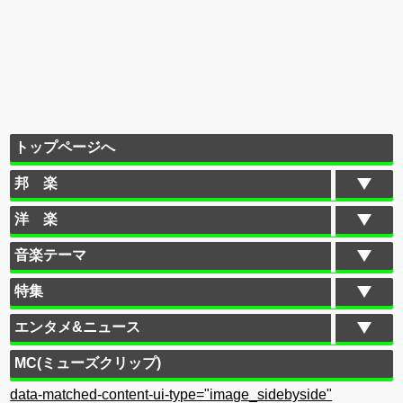
トップページへ
邦 楽
洋 楽
音楽テーマ
特集
エンタメ&ニュース
MC(ミューズクリップ)
data-matched-content-ui-type="image_sidebyside"