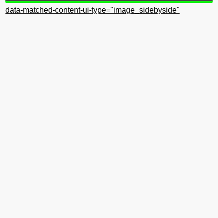
data-matched-content-ui-type="image_sidebyside"