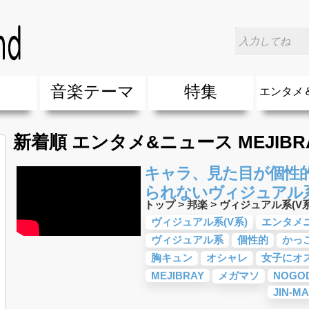
楽
音楽テーマ
特集
エンタメ
ージック
ージック
ーティスト
ーティスト
歌(サマーソング)
最新のヒット曲&流行・話題の歌
人気曲&おすすめ
音楽ランキング
ラブソング(恋愛ソング)
応援ソング
バラード・歌詞が泣ける歌
友達&友情ソング・青春ソング
スポーツ・部活応援ソング
卒業ソング&入学ソング
春うた&桜ソング
夏歌(サマーソング)
ハロウィンソング&秋の歌
冬歌&クリスマスソング
お別れの曲・旅立ちの歌
パーティーソング
ドライブ音楽BGM
カラオケ
誕生日ソング&お祝いの歌
ウェディングソング・結婚式の曲
メロディ・曲の雰囲気別
音楽BGM&メドレー
学校(行事・合唱)曲
発売年代別・年齢別 人気音楽
"総"アーティスト
エンタメ
他
楽」の人気＆おすすめ
クトロニック・ダンス・ミュージック)
プ・デュエット・その他
018年・2017年「洋楽」の人気＆おすすめ
10、20代に人気・話題・流行・おすすめな邦楽＆洋
SNS・音楽アプリで10・20代に人気&おすすめな曲
勉強・試験・受験応援ソング 知識に役立つ歌
元気が出る歌・やる気が出る曲・明るい曲・楽しい歌
テンションが上がる歌&盛り上がる曲
大切な人に贈る歌&ありがとうソング(感謝の歌)
自然音BGM・癒しの音楽(リラックス・ヒーリング)
音楽ニュ
エンタメ
新着順 エンタメ&ニュース MEJIBR
キャラ、見た目が個性的
られないヴィジュアル系
トップ
>
邦楽
>
ヴィジュアル系(V系
ヴィジュアル系(V系)
エンタメ
ヴィジュアル系
個性的
かっ
胸キュン
オシャレ
女子にオ
MEJIBRAY
メガマソ
NOGO
JIN-M