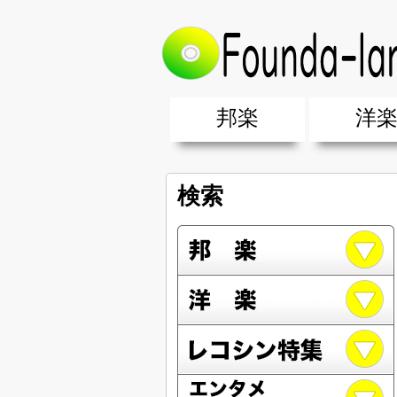
邦楽
洋
邦楽ポップス(J-POP)
邦楽ロック(J-ROCK)
K-POP
アニソン/ボカロ
アイドル
ヴィジュアル系(V系)
邦楽男性アーティスト
邦楽女性アーティスト
クラブミュ
ダンスミュ
洋楽男性ア
洋楽女性ア
【洋楽】夏
男女グループ・デュエット・その
2019年・2018年・2017年「邦
EDM(エレ
男女グルー
2019年・2
検索