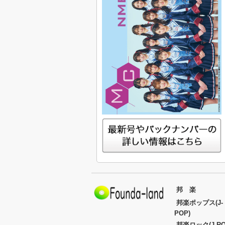
邦 楽
邦楽ポップス(J-
POP)
邦楽ロック(J-RO