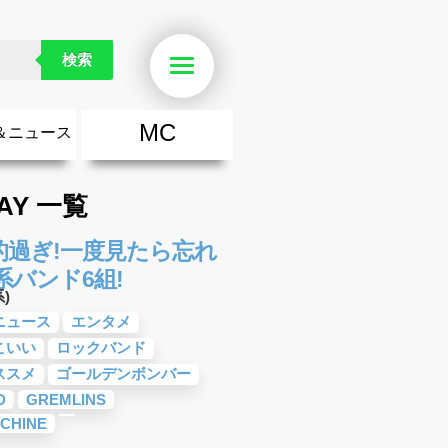
検索
Menu
MC
＆ニュース
楽
・勇気が出る歌
ース
ニュース
AY 一覧
過ぎ!一度見たら忘れ
バンド6組!
)
ニュース
エンタメ
こいい
ロックバンド
ススメ
ゴールデンボンバー
D
GREMLINS
ACHINE