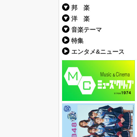
邦 楽
邦楽ポップス(J
邦楽ロック(J-
K-POP
アニソン/ボ
アイドル
ヴィジュアル系
邦楽男性アー
邦楽女性アー
男女グループ
2019年・20
他
楽」の人気＆
洋 楽
EDM(エレク
クラブミュー
ダンスミュー
洋楽男性アー
洋楽女性アー
男女グループ
【洋楽】夏歌(
2019年・20
ス・ミュージ
他
楽」の人気＆
音楽テーマ
最新のヒット
人気曲&おす
音楽ランキン
ラブソング(恋
応援ソング
バラード・歌
友達&友情ソ
スポーツ・部
卒業ソング&
10、20代に
SNS・音楽ア
勉強・試験・
春うた&桜ソ
夏歌(サマーソ
ハロウィンソ
冬歌&クリス
元気が出る歌
テンションが
大切な人に贈
お別れの曲・
パーティーソ
ドライブ音楽
カラオケ
誕生日ソング
ウェディング
メロディ・曲
音楽BGM&メ
学校(行事・合
発売年代別・
自然音BGM
"総"アーティ
おすすめな邦
人気&おすす
識に役立つ歌
明るい曲・楽
る曲
ング(感謝の歌
クス・ヒーリ
特集
歌
エンタメ&ニュース