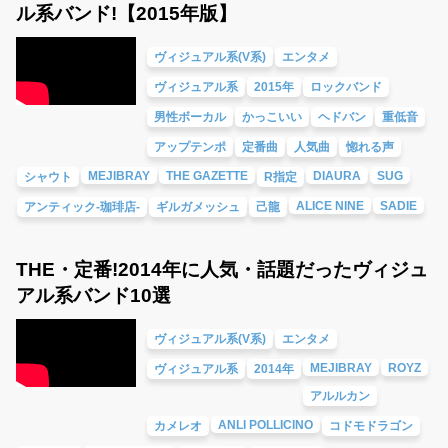
ル系バンド!【2015年版】
ヴィジュアル系(V系)
エンタメ
ヴィジュアル系
2015年
ロックバンド
男性ボーカル
かっこいい
ヘドバン
重低音
アップテンポ
定番曲
人気曲
惚れる声
MEJIBRAY
THE GAZETTE
DIAURA
SUG
シャウト
R指定
ALICE NINE
SADIE
アンティック-珈琲店-
ギルガメッシュ
己龍
THE・定番!2014年に人気・話題だったヴィジュ
アル系バンド10選
ヴィジュアル系(V系)
エンタメ
MEJIBRAY
ROYZ
ヴィジュアル系
2014年
アルルカン
ANLI POLLICINO
カメレオ
コドモドラゴン