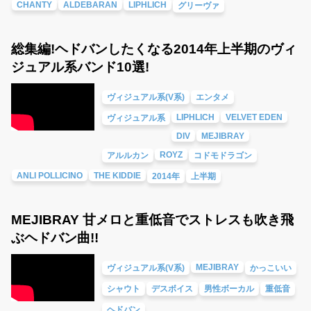
CHANTY
ALDEBARAN
LIPHLICH
グリーヴァ
総集編!ヘドバンしたくなる2014年上半期のヴィ
ジュアル系バンド10選!
ヴィジュアル系(V系)
エンタメ
LIPHLICH
VELVET EDEN
ヴィジュアル系
DIV
MEJIBRAY
ROYZ
アルルカン
コドモドラゴン
ANLI POLLICINO
THE KIDDIE
2014年
上半期
MEJIBRAY 甘メロと重低音でストレスも吹き飛
ぶヘドバン曲!!
MEJIBRAY
ヴィジュアル系(V系)
かっこいい
シャウト
デスボイス
男性ボーカル
重低音
ヘドバン