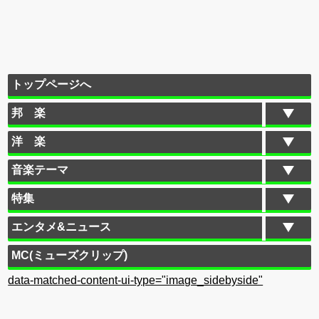
トップページへ
邦 楽
洋 楽
音楽テーマ
特集
エンタメ&ニュース
MC(ミューズクリップ)
data-matched-content-ui-type="image_sidebyside"