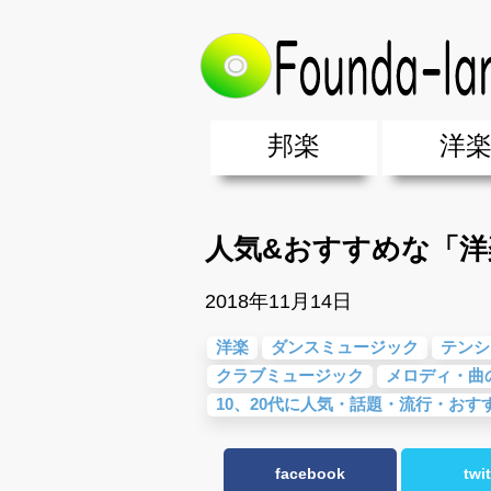
トップ
>
洋楽
>
人気&おすすめな「
邦楽
洋
邦楽ポップス(J-POP)
邦楽ロック(J-ROCK)
K-POP
アニソン/ボカロ
アイドル
ヴィジュアル系(V系)
邦楽男性アーティスト
邦楽女性アーティスト
クラブミュ
ダンスミュ
洋楽男性ア
洋楽女性ア
【洋楽】夏
男女グループ・デュエット・その
2019年・2018年・2017年「邦
EDM(エレ
男女グルー
2019年・2
人気&おすすめな「
2018年11月14日
洋楽
ダンスミュージック
テンシ
クラブミュージック
メロディ・曲
10、20代に人気・話題・流行・おす
facebook
twit