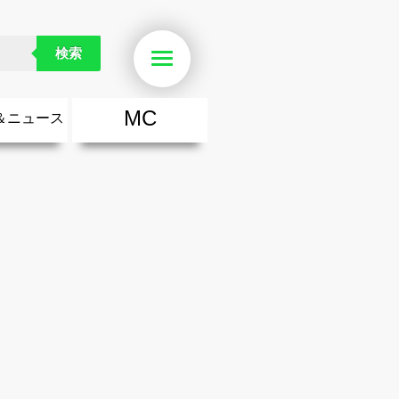
検索
Menu
MC
＆ニュース
楽
・勇気が出る歌
ース
ニュース