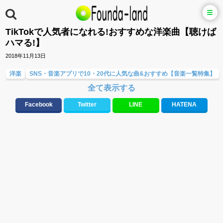
TikTokで人気者になれる!おすすめな洋楽曲【聴けば
ハマる!】
2018年11月13日
洋楽
SNS・音楽アプリで10・20代に人気な曲&おすすめ【音楽一覧特集】
全て表示する
10、20代に人気・話題・流行・おすすめな邦楽&洋楽
メロディ・曲の雰囲気別
最新のヒット曲&流行・話題の歌
Facebook
Twitter
LINE
HATENA
元気が出る歌・やる気が出る曲・明るい曲・楽しい歌・勇気が出る歌
テンションが上がる歌&盛り上がる曲
洋楽男性アーティスト
洋楽女性アーティスト
音楽アプリ