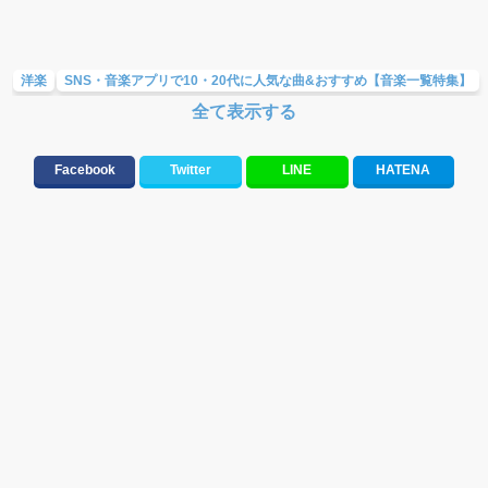
洋楽
SNS・音楽アプリで10・20代に人気な曲&おすすめ【音楽一覧特集】
全て表示する
10、20代に人気・話題・流行・おすすめな邦楽&洋楽
メロディ・曲の雰囲気別
最新のヒット曲&流行・話題の歌
Facebook
Twitter
LINE
HATENA
元気が出る歌・やる気が出る曲・明るい曲・楽しい歌・勇気が出る歌
テンションが上がる歌&盛り上がる曲
洋楽男性アーティスト
洋楽女性アーティスト
音楽アプリ