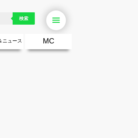
検索
Menu
MC
＆ニュース
楽
・勇気が出る歌
ース
ニュース