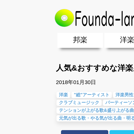
トップ
>
洋楽
>
人気&おすすめな洋
邦楽
洋
邦楽ポップス(J-POP)
邦楽ロック(J-ROCK)
K-POP
アニソン/ボカロ
アイドル
ヴィジュアル系(V系)
邦楽男性アーティスト
邦楽女性アーティスト
クラブミュ
ダンスミュ
洋楽男性ア
洋楽女性ア
【洋楽】夏
男女グループ・デュエット・その
2019年・2018年・2017年「邦
EDM(エレ
男女グルー
2019年・2
人気&おすすめな洋
2018年01月30日
洋楽
"総"アーティスト
洋楽男性
クラブミュージック
パーティーソ
テンションが上がる歌&盛り上がる曲
元気が出る歌・やる気が出る曲・明