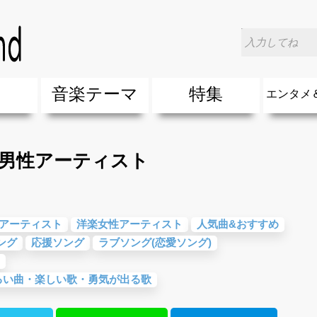
楽男性アーティスト
楽
音楽テーマ
特集
エンタメ
ージック
ージック
ーティスト
ーティスト
歌(サマーソング)
最新のヒット曲&流行・話題の歌
人気曲&おすすめ
音楽ランキング
ラブソング(恋愛ソング)
応援ソング
バラード・歌詞が泣ける歌
友達&友情ソング・青春ソング
スポーツ・部活応援ソング
卒業ソング&入学ソング
春うた&桜ソング
夏歌(サマーソング)
ハロウィンソング&秋の歌
冬歌&クリスマスソング
お別れの曲・旅立ちの歌
パーティーソング
ドライブ音楽BGM
カラオケ
誕生日ソング&お祝いの歌
ウェディングソング・結婚式の曲
メロディ・曲の雰囲気別
音楽BGM&メドレー
学校(行事・合唱)曲
発売年代別・年齢別 人気音楽
"総"アーティスト
エンタメ
他
楽」の人気＆おすすめ
クトロニック・ダンス・ミュージック)
プ・デュエット・その他
018年・2017年「洋楽」の人気＆おすすめ
10、20代に人気・話題・流行・おすすめな邦楽＆洋
SNS・音楽アプリで10・20代に人気&おすすめな曲
勉強・試験・受験応援ソング 知識に役立つ歌
元気が出る歌・やる気が出る曲・明るい曲・楽しい歌
テンションが上がる歌&盛り上がる曲
大切な人に贈る歌&ありがとうソング(感謝の歌)
自然音BGM・癒しの音楽(リラックス・ヒーリング)
音楽ニュ
エンタメ
楽男性アーティスト
アーティスト
洋楽女性アーティスト
人気曲&おすすめ
ング
応援ソング
ラブソング(恋愛ソング)
るい曲・楽しい歌・勇気が出る歌