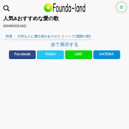
人気&おすすめな愛の歌
2019年03月18日
邦楽
大切な人に贈る歌&ありがとうソング(感謝の歌)
全て表示する
ラブソング(恋愛ソング)
友達&友情ソング・青春ソング
応援ソング
バラード・歌詞が泣ける歌
お別れの曲・旅立ちの歌
Facebook
Twitter
LINE
HATENA
テンションが上がる歌&盛り上がる曲
元気が出る歌・やる気が出る曲・明るい曲・楽しい歌・勇気が出る歌
誕生日ソング&お祝いの歌