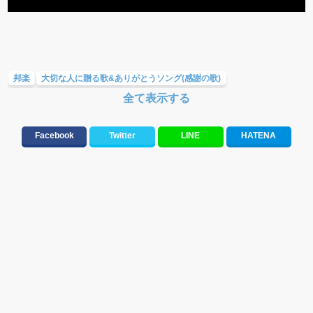
邦楽
大切な人に贈る歌&ありがとうソング(感謝の歌)
全て表示する
ラブソング(恋愛ソング)
友達&友情ソング・青春ソング
応援ソング
バラード・歌詞が泣ける歌
お別れの曲・旅立ちの歌
Facebook
Twitter
LINE
HATENA
テンションが上がる歌&盛り上がる曲
元気が出る歌・やる気が出る曲・明るい曲・楽しい歌・勇気が出る歌
誕生日ソング&お祝いの歌