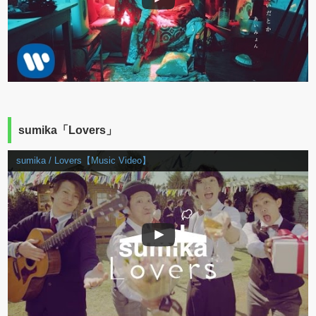
sumika「Lovers」
sumika / Lovers【Music Video】