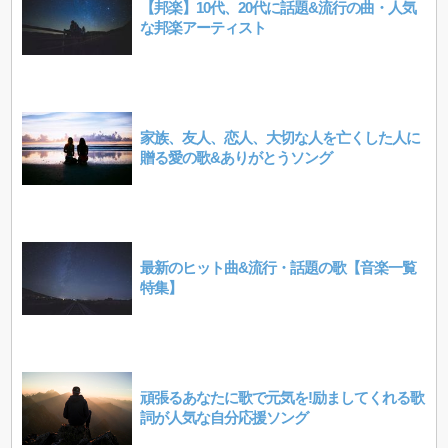
【邦楽】10代、20代に話題&流行の曲・人気
な邦楽アーティスト
家族、友人、恋人、大切な人を亡くした人に
贈る愛の歌&ありがとうソング
最新のヒット曲&流行・話題の歌【音楽一覧
特集】
頑張るあなたに歌で元気を!励ましてくれる歌
詞が人気な自分応援ソング