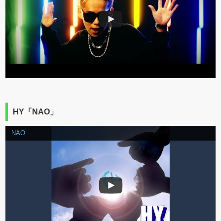
HY「NAO」
NAO