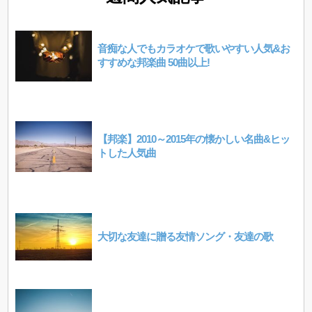
音痴な人でもカラオケで歌いやすい人気&お
すすめな邦楽曲 50曲以上!
【邦楽】2010～2015年の懐かしい名曲&ヒッ
トした人気曲
大切な友達に贈る友情ソング・友達の歌