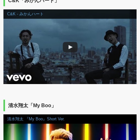
C&K「みかんハート」
C&K - みかんハート
清水翔太「My Boo」
清水翔太 『My Boo』Short Ver.