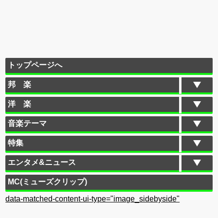
トップページへ
邦 楽
洋 楽
音楽テーマ
特集
エンタメ&ニュース
MC(ミューズクリップ)
data-matched-content-ui-type="image_sidebyside"