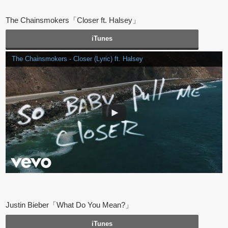
The Chainsmokers「Closer ft. Halsey」
iTunes
The Chainsmokers - Closer (Lyric) ft. Halsey
Justin Bieber「What Do You Mean?」
iTunes