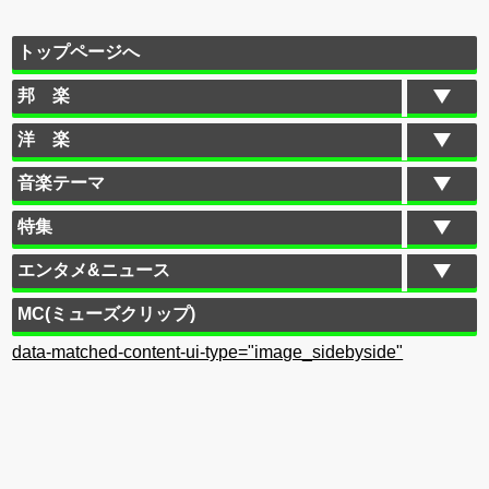
トップページへ
邦 楽
洋 楽
音楽テーマ
特集
エンタメ&ニュース
MC(ミューズクリップ)
data-matched-content-ui-type="image_sidebyside"