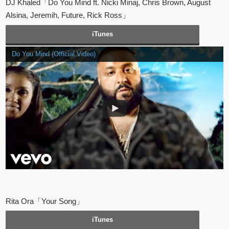
DJ Khaled「Do You Mind ft. Nicki Minaj, Chris Brown, August
Alsina, Jeremih, Future, Rick Ross」
iTunes
Do You Mind (Official Video)
Rita Ora「Your Song」
iTunes