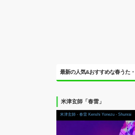
最新の人気&おすすめな春うた・
米津玄師「春雷」
米津玄師 - 春雷 Kenshi Yonezu - Shunrai