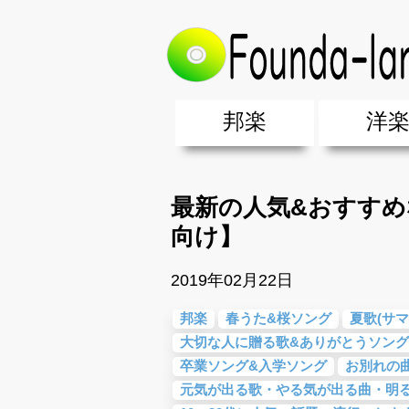
トップ
>
邦楽
>
最新の人気&おすすめ
邦楽
洋
邦楽ポップス(J-POP)
邦楽ロック(J-ROCK)
K-POP
アニソン/ボカロ
アイドル
ヴィジュアル系(V系)
邦楽男性アーティスト
邦楽女性アーティスト
クラブミュ
ダンスミュ
洋楽男性ア
洋楽女性ア
【洋楽】夏
男女グループ・デュエット・その
2019年・2018年・2017年「邦
EDM(エレ
男女グルー
2019年・2
最新の人気&おすすめ
向け】
2019年02月22日
邦楽
春うた&桜ソング
夏歌(サマ
大切な人に贈る歌&ありがとうソング
卒業ソング&入学ソング
お別れの
元気が出る歌・やる気が出る曲・明