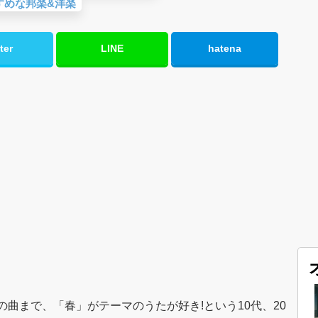
すめな邦楽&洋楽
ter
LINE
hatena
曲まで、「春」がテーマのうたが好き!という10代、20