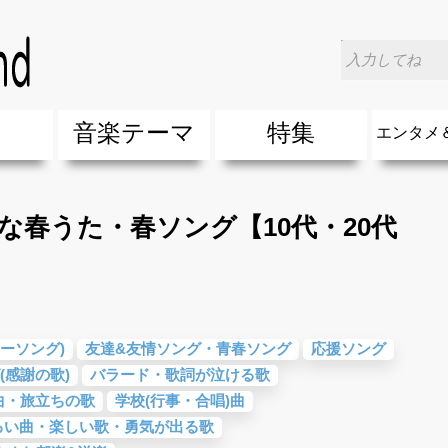
な春うた・春ソング【10代・20代向け】
楽
音楽テーマ
特集
エンタメ
ージック
ージック
ーティスト
ーティスト
歌(サマーソング)
最新のヒット曲&流行・話題の歌
人気曲&おすすめ
音楽ランキング
ラブソング(恋愛ソング)
応援ソング
バラード・歌詞が泣ける歌
友達&友情ソング・青春ソング
スポーツ・部活応援ソング
卒業ソング&入学ソング
春うた&桜ソング
夏歌(サマーソング)
ハロウィンソング&秋の歌
冬歌&クリスマスソング
お別れの曲・旅立ちの歌
パーティーソング
ドライブ音楽BGM
カラオケ
誕生日ソング&お祝いの歌
ウェディングソング・結婚式の曲
メロディ・曲の雰囲気別
音楽BGM&メドレー
学校(行事・合唱)曲
発売年代別・年齢別 人気音楽
"総"アーティスト
エンタメ
他
楽」の人気＆おすすめ
クトロニック・ダンス・ミュージック)
プ・デュエット・その他
018年・2017年「洋楽」の人気＆おすすめ
10、20代に人気・話題・流行・おすすめな邦楽＆洋
SNS・音楽アプリで10・20代に人気&おすすめな曲
勉強・試験・受験応援ソング 知識に役立つ歌
元気が出る歌・やる気が出る曲・明るい曲・楽しい歌
テンションが上がる歌&盛り上がる曲
大切な人に贈る歌&ありがとうソング(感謝の歌)
自然音BGM・癒しの音楽(リラックス・ヒーリング)
音楽ニュ
エンタメ
な春うた・春ソング【10代・20代
ーソング)
友達&友情ソング・青春ソング
応援ソング
(感謝の歌)
バラード・歌詞が泣ける歌
曲・旅立ちの歌
学校(行事・合唱)曲
るい曲・楽しい歌・勇気が出る歌