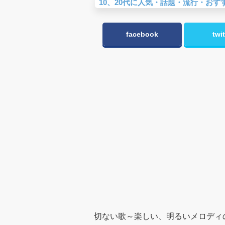
10、20代に人気・話題・流行・おす
facebook
twit
切ない歌～楽しい、明るいメロディの