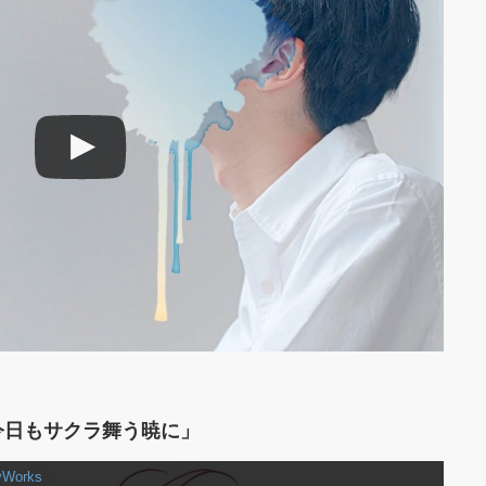
rks「今日もサクラ舞う暁に」
Works