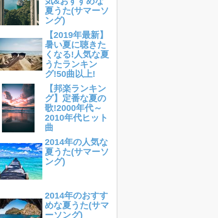
気&おすすめな
夏うた(サマーソ
ング)
【2019年最新】
暑い夏に聴きた
くなる!人気な夏
うたランキン
グ!50曲以上!
【邦楽ランキン
グ】定番な夏の
歌!2000年代～
2010年代ヒット
曲
2014年の人気な
夏うた(サマーソ
ング)
2014年のおすす
めな夏うた(サマ
ーソング)