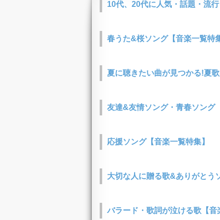
10代、20代に人気・話題・流
春うた&桜ソング【音楽一覧特
夏に聴きたい曲が見つかる!夏
友達&友情ソング・青春ソング
応援ソング【音楽一覧特集】
大切な人に贈る歌&ありがとうソ
バラード・歌詞が泣ける歌【音