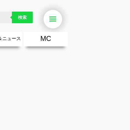
検索
Menu
MC
＆ニュース
楽
・勇気が出る歌
ース
ニュース