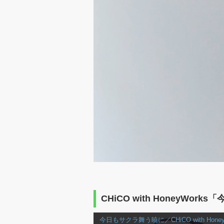
CHiCO with HoneyWo
今日もサクラ舞う暁に／CHiCO with Honey