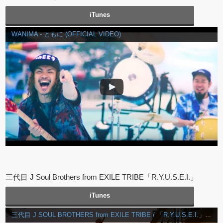
iTunes
WANIMA - ともに (OFFICIAL VIDEO)
三代目 J Soul Brothers from EXILE TRIBE「R.Y.U.S.E.I.」
iTunes
三代目 J SOUL BROTHERS from EXILE TRIBE / 「R.Y.U.S.E.I.」Music Video