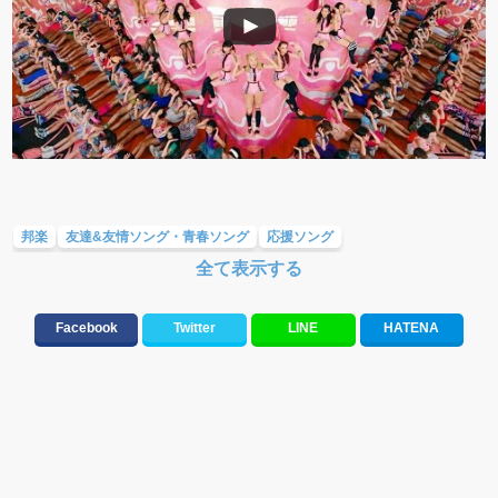
邦楽
友達&友情ソング・青春ソング
応援ソング
全て表示する
テンションが上がる歌&盛り上がる曲
10、20代に人気・話題・流行・おすすめな邦楽&洋楽
Facebook
Twitter
LINE
HATENA
元気が出る歌・やる気が出る曲・明るい曲・楽しい歌・勇気が出る歌
メロディ・曲の雰囲気別