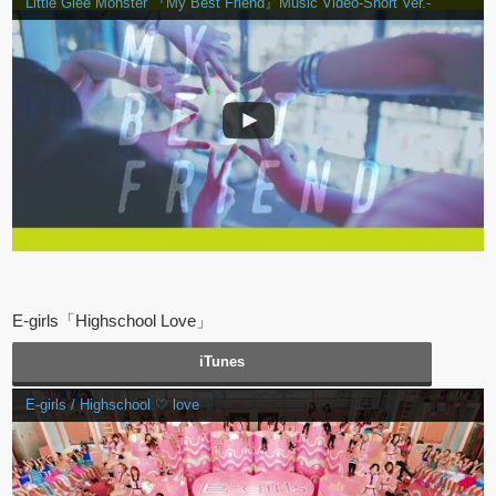
Little Glee Monster 『My Best Friend』Music Video-Short Ver.-
E-girls「Highschool Love」
iTunes
E-girls / Highschool ♡ love