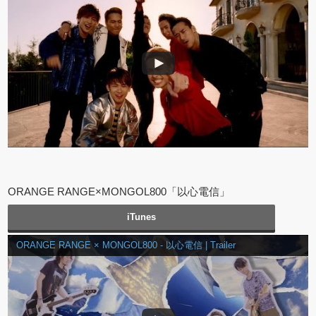
ORANGE RANGE×MONGOL800「以心電信」
iTunes
ORANGE RANGE × MONGOL800 - 以心電信 | Trailer