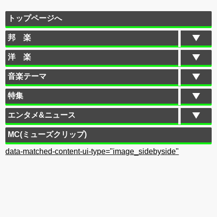
トップページへ
邦 楽
洋 楽
音楽テーマ
特集
エンタメ&ニュース
MC(ミューズクリップ)
data-matched-content-ui-type="image_sidebyside"