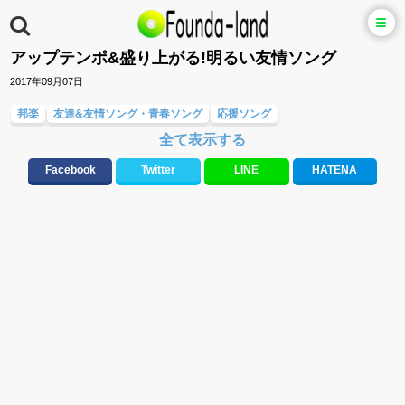
アップテンポ&盛り上がる!明るい友情ソング
2017年09月07日
邦楽
友達&友情ソング・青春ソング
応援ソング
全て表示する
テンションが上がる歌&盛り上がる曲
10、20代に人気・話題・流行・おすすめな邦楽&洋楽
Facebook
Twitter
LINE
HATENA
元気が出る歌・やる気が出る曲・明るい曲・楽しい歌・勇気が出る歌
メロディ・曲の雰囲気別