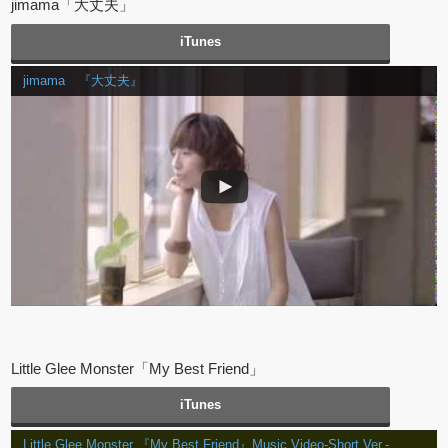
jimama「大丈夫」
iTunes
jimama 『大丈夫』
Little Glee Monster「My Best Friend」
iTunes
Little Glee Monster 『My Best Friend』Music Video-Short Ver.-