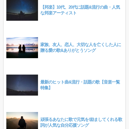
【邦楽】10代、20代に話題&流行の曲・人気
な邦楽アーティスト
家族、友人、恋人、大切な人を亡くした人に
贈る愛の歌&ありがとうソング
最新のヒット曲&流行・話題の歌【音楽一覧
特集】
頑張るあなたに歌で元気を!励ましてくれる歌
詞が人気な自分応援ソング