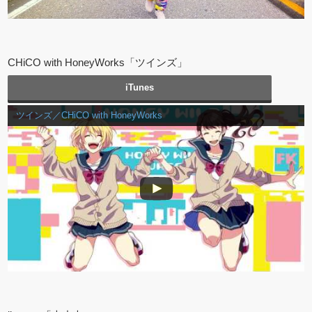
CHiCO with HoneyWorks「ツインズ」
iTunes
ツインズ／CHiCO with HoneyWorks