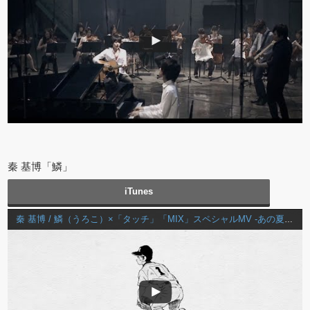
秦 基博「鱗」
iTunes
秦 基博 / 鱗（うろこ）×「タッチ」「MIX」スペシャルMV -あの夏から26年-