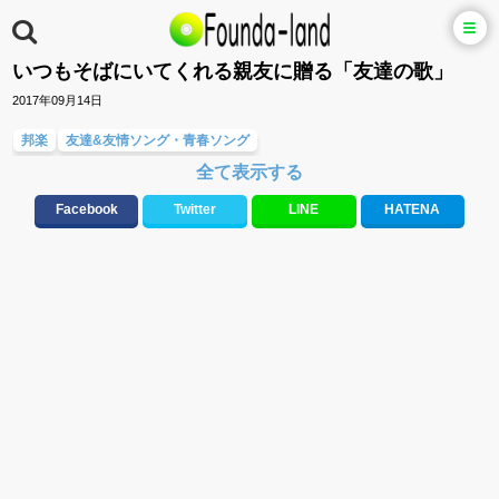
いつもそばにいてくれる親友に贈る「友達の歌」
2017年09月14日
邦楽
友達&友情ソング・青春ソング
全て表示する
大切な人に贈る歌&ありがとうソング(感謝の歌)
応援ソング
元気が出る歌・やる気が出る曲・明るい曲・楽しい歌・勇気が出る歌
Facebook
Twitter
LINE
HATENA
10、20代に人気・話題・流行・おすすめな邦楽&洋楽