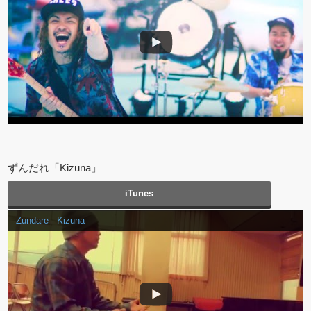
ずんだれ「Kizuna」
iTunes
Zundare - Kizuna