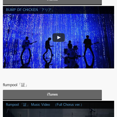
BUMP OF CHICKEN「アリア」
flumpool「証」
iTunes
flumpool 「証」 Music Video （Full Chorus ver.）