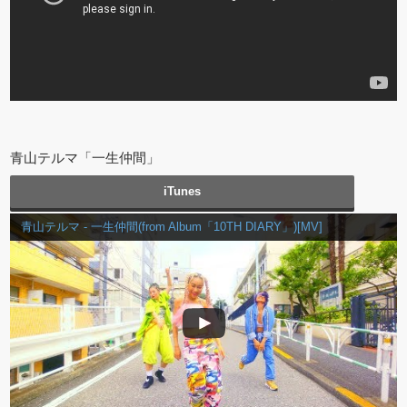
青山テルマ「一生仲間」
iTunes
青山テルマ - 一生仲間(from Album「10TH DIARY」)[MV]