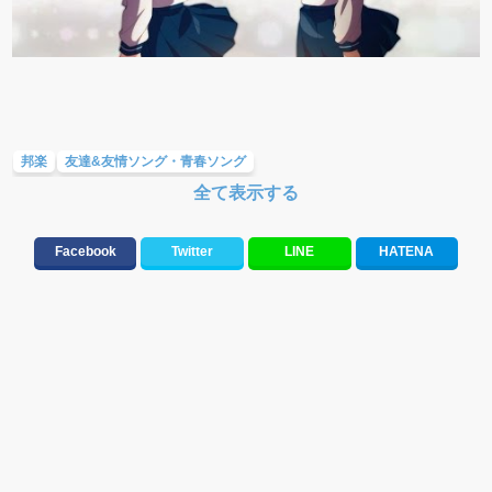
邦楽
友達&友情ソング・青春ソング
全て表示する
大切な人に贈る歌&ありがとうソング(感謝の歌)
応援ソング
元気が出る歌・やる気が出る曲・明るい曲・楽しい歌・勇気が出る歌
Facebook
Twitter
LINE
HATENA
10、20代に人気・話題・流行・おすすめな邦楽&洋楽