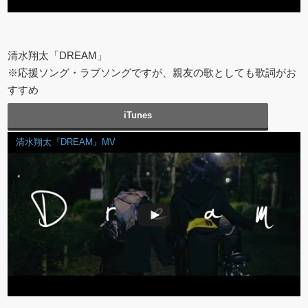
清水翔太「DREAM」
※応援ソング・ラブソングですが、親友の歌としても歌詞がお
すすめ
iTunes
清水翔太『DREAM』MV