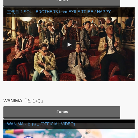
三代目 J SOUL BROTHERS from EXILE TRIBE / HAPPY
WANIMA「ともに」
iTunes
WANIMA - ともに (OFFICIAL VIDEO)