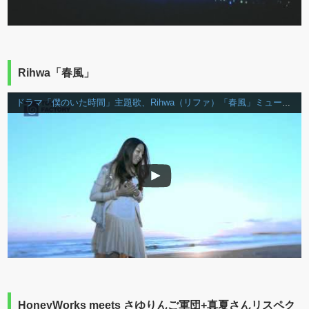
Rihwa「春風」
ドラマ「僕のいた時間」主題歌、Rihwa（リファ）「春風」ミュージックビデオ
HoneyWorks meets さゆりんご軍団+真夏さんリスペク