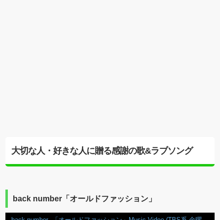
大切な人・好きな人に贈る感謝の歌&ラブソング
back number「オールドファッション」
back number -「オールドファッション」Music Video (TBS系 金曜ドラマ「大恋愛～僕を忘れる君と」主題歌)