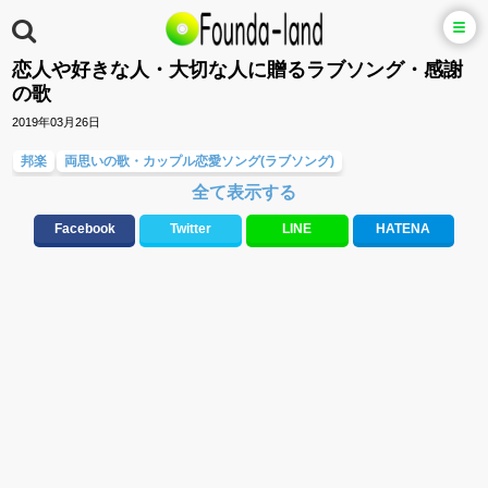
恋人や好きな人・大切な人に贈るラブソング・感謝
の歌
2019年03月26日
邦楽
両思いの歌・カップル恋愛ソング(ラブソング)
全て表示する
大切な人に贈る歌&ありがとうソング(感謝の歌)
ラブソング(恋愛ソング)
両思いの歌・カップル恋愛ソング(ラブソング)
バラード・歌詞が泣ける歌
Facebook
Twitter
LINE
HATENA
テンションが上がる歌&盛り上がる曲
元気が出る歌・やる気が出る曲・明るい曲・楽しい歌・勇気が出る歌
応援ソング
誕生日ソング&お祝いの歌