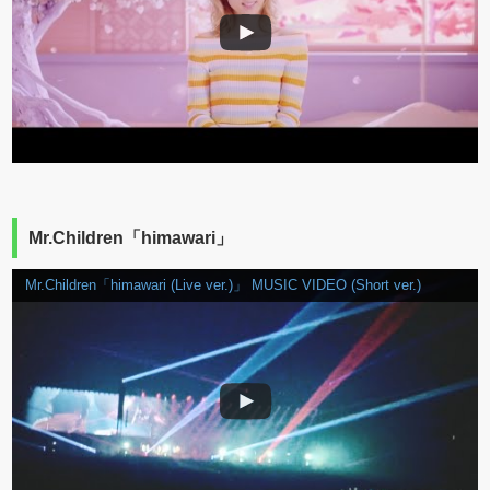
Mr.Children「himawari」
Mr.Children「himawari (Live ver.)」 MUSIC VIDEO (Short ver.)