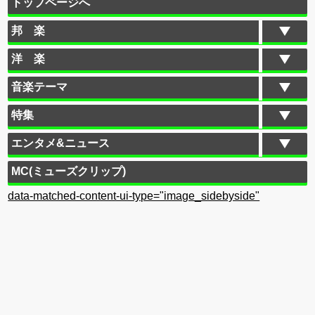
トップページへ
邦 楽
洋 楽
音楽テーマ
特集
エンタメ&ニュース
MC(ミューズクリップ)
data-matched-content-ui-type="image_sidebyside"