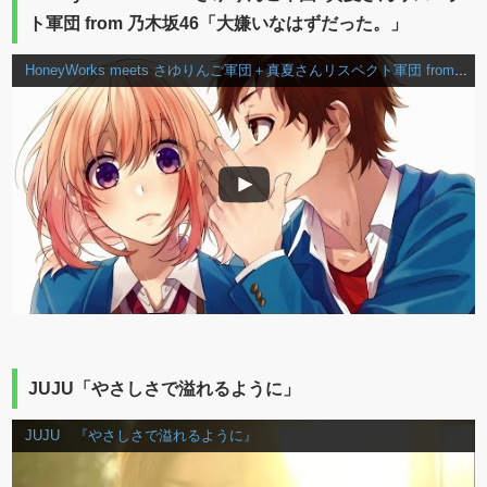
ト軍団 from 乃木坂46「大嫌いなはずだった。」
HoneyWorks meets さゆりんご軍団＋真夏さんリスペクト軍団 from 乃木坂46 『大嫌いなはずだった。』
JUJU「やさしさで溢れるように」
JUJU 『やさしさで溢れるように』