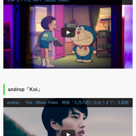
平井 大 / THE GIFT（Music Video）
androp「Koi」
androp - 「Koi」Music Video 映画『九月の恋と出会うまで』主題歌