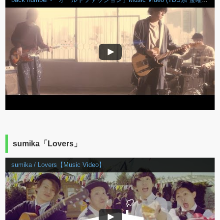
sumika「Lovers」
sumika / Lovers【Music Video】