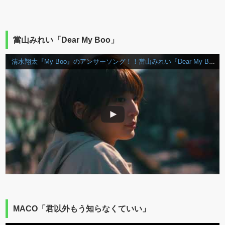
當山みれい「Dear My Boo」
清水翔太『My Boo』のアンサーソング！！當山みれい『Dear My Boo』
MACO「君以外もう知らなくていい」