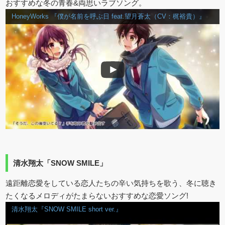
おすすめな冬の青春&両思いラブソング。
HoneyWorks 『僕が名前を呼ぶ日 feat.望月蒼太（CV：梶裕貴）』
清水翔太「SNOW SMILE」
遠距離恋愛をしている恋人たちの辛い気持ちを歌う、冬に聴き
たくなるメロディがたまらないおすすめな恋愛ソング!
清水翔太『SNOW SMILE short ver.』