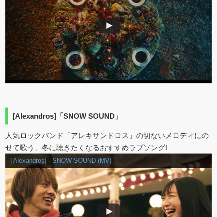
[Alexandros]「SNOW SOUND」
人気ロックバンド「アレキサンドロス」の切ないメロディにの
せて歌う、冬に聴きたくなるおすすめラブソング!
[Alexandros] - SNOW SOUND (MV)