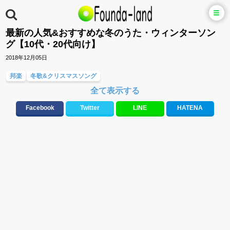
最新の人気&おすすめな冬のうた・ウィンターソン
グ【10代・20代向け】
2018年12月05日
邦楽
冬歌&クリスマスソング
全て表示する
大切な人に贈る歌&ありがとうソング(感謝の歌)
バラード・歌詞が泣ける歌
ラブソング(恋愛ソング)
応援ソング
Facebook
Twitter
LINE
HATENA
10、20代に人気・話題・流行・おすすめな邦楽&洋楽
元気が出る歌・やる気が出る曲・明るい曲・楽しい歌・勇気が出る歌
友達&友情ソング・青春ソング