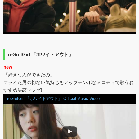
reGretGirl 「ホワイトアウト」
new
「好きな人ができたの」
フラれた男の切ない気持ちをアップテンポなメロディで歌うお
すすめ失恋ソング!
reGretGirl 「ホワイトアウト」 Official Music Video