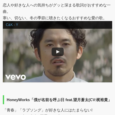
恋人や好きな人への気持ちがグッと深まる歌詞がおすすめな一
曲。
寒い、切ない、冬の季節に聴きたくなるおすすめな愛の歌。
C&K - Y
HoneyWorks「僕が名前を呼ぶ日 feat.望月蒼太(CV:梶裕貴」
「青春」「ラブソング」が好きな人にはたまらない!