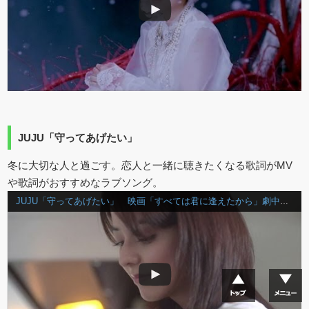
JUJU「守ってあげたい」
冬に大切な人と過ごす。恋人と一緒に聴きたくなる歌詞がMV
や歌詞がおすすめなラブソング。
JUJU「守ってあげたい」 映画「すべては君に逢えたから」劇中歌／日本テレビ系「スッキリ！」11月テーマソング