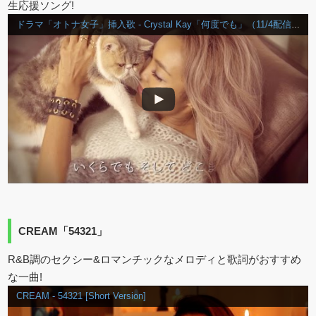
生応援ソング!
ドラマ「オトナ女子」挿入歌 - Crystal Kay「何度でも」（11/4配信スタート） - 【ドラマセットで撮影！話題の猫「ちくわ」も出演！】
CREAM「54321」
R&B調のセクシー&ロマンチックなメロディと歌詞がおすすめ
な一曲!
CREAM - 54321 [Short Version]