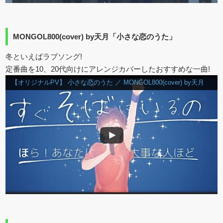
MONGOL800(cover) by天月「小さな恋のうた」
冬といえばラブソング!
定番曲を10、20代向けにアレンジカバーしたおすすめな一曲!
【オリジナルPV】 小さな恋のうた ／ MONGOL800(cover) by天月