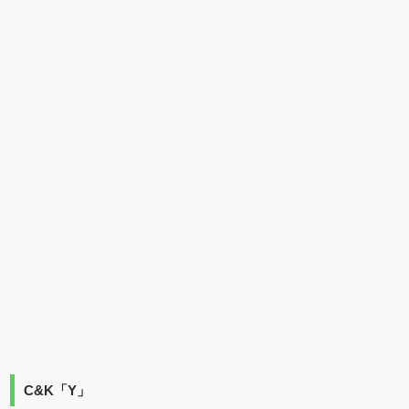
C&K「Y」