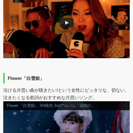
Flower「白雪姫」
泣ける片思い曲が聴きたい!という女性にピッタリな、切ない、
泣きたくなる歌詞がおすすめな片思いソング。
Flower 『白雪姫』 3/4発売 2ndアルバム『花時計』