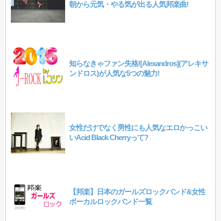
朝から元気・やる気が出る人気邦楽曲!
知らなきゃファン失格![Alexandros](アレキサ
ンドロス)が人気な5つの魅力!
女性だけでなく男性にも人気なエロかっこい
いAcid Black Cherryって?
【邦楽】日本のガールズロックバンド&女性
ボーカルロックバンド一覧