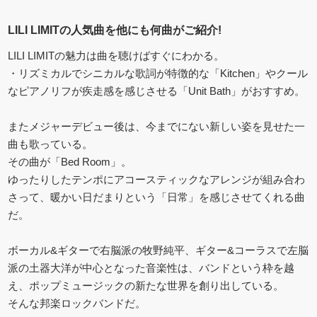
LILI LIMITの人気曲を他にも何曲がご紹介!
LILI LIMITの魅力は曲を聴けばすぐにわかる。
・リズミカルでシニカルな歌詞が特徴的な「Kitchen」やクール
なピアノリフが疾走感を感じさせる「Unit Bath」がおすすめ。
またメジャーデビュー後は、今までにない新しい姿を見せた一
曲も歌っている。
その曲が「Bed Room」。
ゆったりしたテンポにアコースティックなアレンジが組み合わ
さって、暖かい日だまりという「日常」を感じさせてくれる曲
だ。
ボーカル&ギターで右脳派の牧野純平、ギター&コーラスで左脳
派の土器大洋が中心となった音楽性は、バンドという枠を越
え、ポップミュージックの新たな世界を創り出している。
そんな邦楽ロックバンドだ。