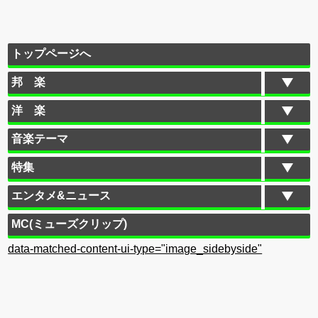
トップページへ
邦 楽
洋 楽
音楽テーマ
特集
エンタメ&ニュース
MC(ミューズクリップ)
data-matched-content-ui-type="image_sidebyside"