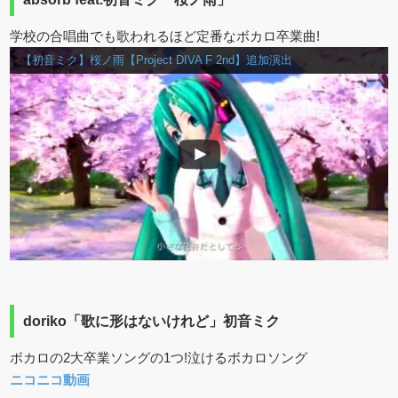
学校の合唱曲でも歌われるほど定番なボカロ卒業曲!
【初音ミク】桜ノ雨【Project DIVA F 2nd】追加演出
doriko「歌に形はないけれど」初音ミク
ボカロの2大卒業ソングの1つ!泣けるボカロソング
ニコニコ動画