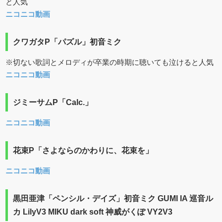
と人気
ニコニコ動画
クワガタP「パズル」初音ミク
※切ない歌詞とメロディが卒業の時期に聴いても泣けると人気
ニコニコ動画
ジミーサムP「Calc.」
ニコニコ動画
花束P「さよならのかわりに、花束を」
ニコニコ動画
黒田亜津「ペンシル・デイズ」初音ミク GUMI IA 巡音ル
カ LilyV3 MIKU dark soft 神威がくぽ VY2V3