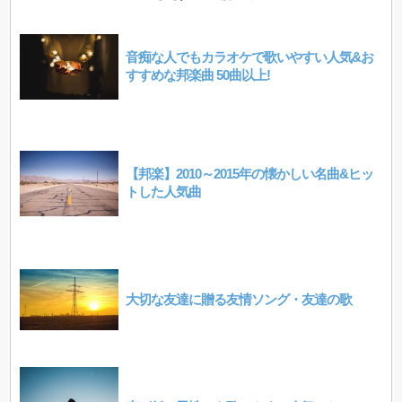
音痴な人でもカラオケで歌いやすい人気&お
すすめな邦楽曲 50曲以上!
【邦楽】2010～2015年の懐かしい名曲&ヒッ
トした人気曲
大切な友達に贈る友情ソング・友達の歌