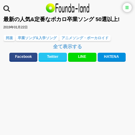
最新の人気&定番なボカロ卒業ソング 50選以上!
2019年01月22日
邦楽
卒業ソング&入学ソング
アニメソング・ボーカロイド
全て表示する
友達&友情ソング・青春ソング
10、20代に人気・話題・流行・おすすめな邦楽&洋楽
応援ソング
Facebook
Twitter
LINE
HATENA
大切な人に贈る歌&ありがとうソング(感謝の歌)
お別れの曲・旅立ちの歌
元気が出る歌・やる気が出る曲・明るい曲・楽しい歌・勇気が出る歌