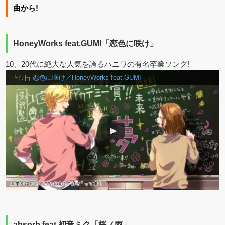
曲から!
HoneyWorks feat.GUMI「恋色に咲け」
10、20代に絶大な人気を誇るハニワの有名卒業ソング!
┗|∵|┓恋色に咲け／HoneyWorks feat.GUMI
absorb feat.初音ミク「桜ノ雨」