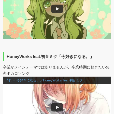
HoneyWorks feat.初音ミク「今好きになる。」
卒業がメインテーマではありませんが、卒業時期に聴きたい失
恋ボカロソング!
┗|∵|┓今好きになる。／HoneyWorks feat.初音ミク