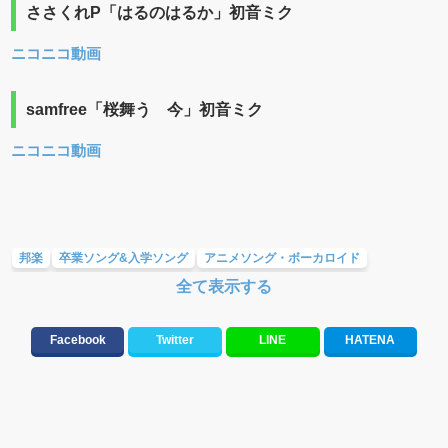
ささくれP「はるのはるか」初音ミク
ニコニコ動画
samfree「桜舞う 今」初音ミク
ニコニコ動画
邦楽
卒業ソング&入学ソング
アニメソング・ボーカロイド
全て表示する
友達&友情ソング・青春ソング
10、20代に人気・話題・流行・おすすめな邦楽&洋楽
応援ソング
Facebook
Twitter
LINE
HATENA
大切な人に贈る歌&ありがとうソング(感謝の歌)
お別れの曲・旅立ちの歌
元気が出る歌・やる気が出る曲・明るい曲・楽しい歌・勇気が出る歌