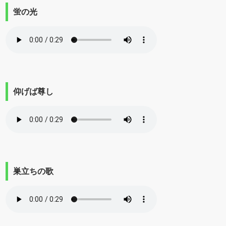
蛍の光
仰げば尊し
巣立ちの歌