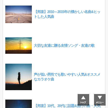
【邦楽】2010～2015年の懐かしい名曲&ヒッ
トした人気曲
大切な友達に贈る友情ソング・友達の歌
声が低い男性でも歌いやすい人気&オススメ
なカラオケ曲
【邦楽】10代、20代に話題&流行の曲・人気