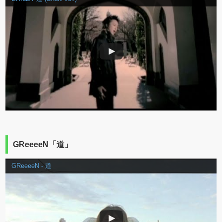
GReeeeN「道」
GReeeeN - 道