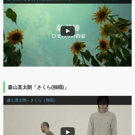
森山直太朗「さくら(独唱)」
森山直太朗 - さくら（独唱）