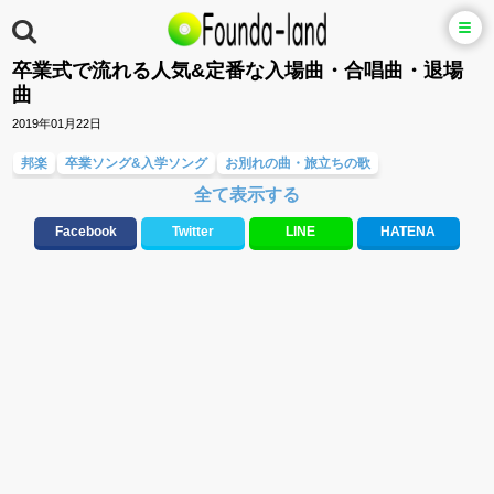
卒業式で流れる人気&定番な入場曲・合唱曲・退場
曲
2019年01月22日
邦楽
卒業ソング&入学ソング
お別れの曲・旅立ちの歌
全て表示する
友達&友情ソング・青春ソング
応援ソング
大切な人に贈る歌&ありがとうソング(感謝の歌)
ラブソング(恋愛ソング)
Facebook
Twitter
LINE
HATENA
元気が出る歌・やる気が出る曲・明るい曲・楽しい歌・勇気が出る歌
春うた&桜ソング
10、20代に人気・話題・流行・おすすめな邦楽&洋楽
学校(行事・合唱)曲