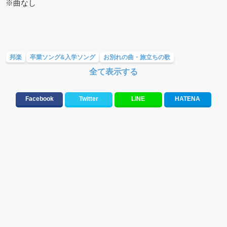
※曲なし
邦楽
卒業ソング&入学ソング
お別れの曲・旅立ちの歌
全て表示する
友達&友情ソング・青春ソング
応援ソング
大切な人に贈る歌&ありがとうソング(感謝の歌)
ラブソング(恋愛ソング)
Facebook
Twitter
LINE
HATENA
元気が出る歌・やる気が出る曲・明るい曲・楽しい歌・勇気が出る歌
春うた&桜ソング
10、20代に人気・話題・流行・おすすめな邦楽&洋楽
学校(行事・合唱)曲