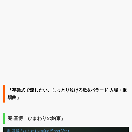
「卒業式で流したい、しっとり泣ける歌&バラード 入場・退
場曲」
秦 基博「ひまわりの約束」
秦 基博 / ひまわりの約束(Short Ver.)