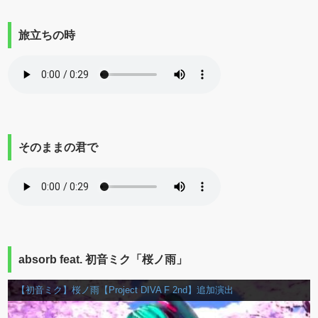
旅立ちの時
そのままの君で
absorb feat. 初音ミク「桜ノ雨」
【初音ミク】桜ノ雨【Project DIVA F 2nd】追加演出