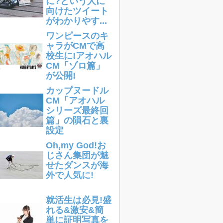
に?という人に
向けたツイート
がわかりやす...
ワンピースのキ
ャラがCMで高
校生に!アオハル
CM「ゾロ篇」
が公開!
カップヌードル
CM「アオハル
シリーズ最終回
篇」の隕石と裏
設定
Oh,my God!お
じさん集団が魅
せたダンスが海
外で人気に!
就活生は必見!盛
れる&激安&簡
単に証明写真を