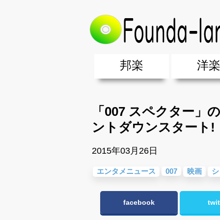
トップ
>
エンタメ&ニュース
>
エン
邦楽
洋
邦楽ポップス(J-POP)
邦楽ロック(J-ROCK)
K-POP
アニソン/ボカロ
アイドル
ヴィジュアル系(V系)
邦楽男性アーティスト
邦楽女性アーティスト
クラブミュ
ダンスミュ
洋楽男性ア
洋楽女性ア
【洋楽】夏
男女グループ・デュエット・その
2019年・2018年・2017年「邦
EDM(エレ
男女グルー
2019年・2
「007 スペクター
ントダウンスタート!
2015年03月26日
エンタメニュース
007
映画
シ
facebook
twit