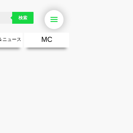
公開カウントダウンスタート!
検索
Menu
MC
＆ニュース
楽
・勇気が出る歌
ース
ニュース