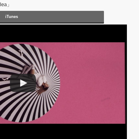
alea」
iTunes