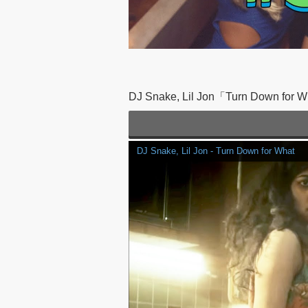
DJ Snake, Lil Jon「Turn Down for 
DJ Snake, Lil Jon - Turn Down for What