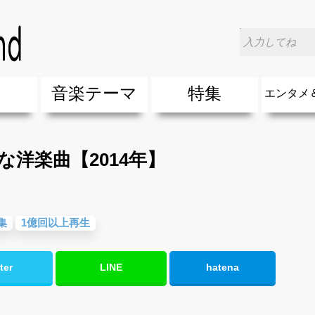
気な洋楽曲【2014年】
楽
音楽テーマ
特集
エンタメ
ージック
ージック
ーティスト
ーティスト
歌(サマーソング)
最新のヒット曲&流行・話題の歌
人気曲&おすすめ
音楽ランキング
ラブソング(恋愛ソング)
応援ソング
バラード・歌詞が泣ける歌
友達&友情ソング・青春ソング
スポーツ・部活応援ソング
卒業ソング&入学ソング
春うた&桜ソング
夏歌(サマーソング)
ハロウィンソング&秋の歌
冬歌&クリスマスソング
お別れの曲・旅立ちの歌
パーティーソング
ドライブ音楽BGM
カラオケ
誕生日ソング&お祝いの歌
ウェディングソング・結婚式の曲
メロディ・曲の雰囲気別
音楽BGM&メドレー
学校(行事・合唱)曲
発売年代別・年齢別 人気音楽
"総"アーティスト
エンタメ
他
楽」の人気＆おすすめ
クトロニック・ダンス・ミュージック)
プ・デュエット・その他
018年・2017年「洋楽」の人気＆おすすめ
10、20代に人気・話題・流行・おすすめな邦楽＆洋
SNS・音楽アプリで10・20代に人気&おすすめな曲
勉強・試験・受験応援ソング 知識に役立つ歌
元気が出る歌・やる気が出る曲・明るい曲・楽しい歌
テンションが上がる歌&盛り上がる曲
大切な人に贈る歌&ありがとうソング(感謝の歌)
自然音BGM・癒しの音楽(リラックス・ヒーリング)
音楽ニュ
エンタメ
な洋楽曲【2014年】
集
1億回以上再生
ter
LINE
hatena