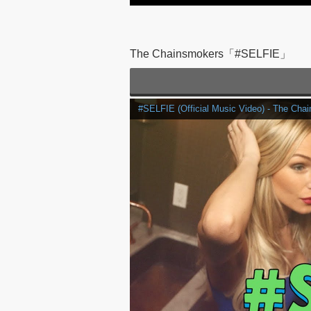
The Chainsmokers「#SELFIE」
#SELFIE (Official Music Video) - The Cha