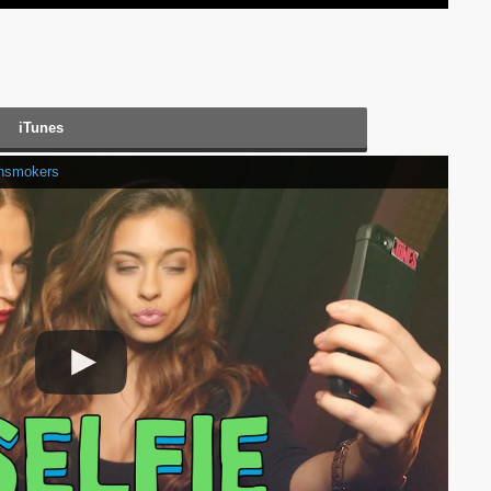
iTunes
insmokers