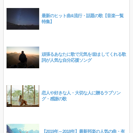
最新のヒット曲&流行・話題の歌【音楽一覧
特集】
頑張るあなたに歌で元気を!励ましてくれる歌
詞が人気な自分応援ソング
恋人や好きな人・大切な人に贈るラブソン
グ・感謝の歌
【2019年～2018年】最新邦楽の人気の曲・有