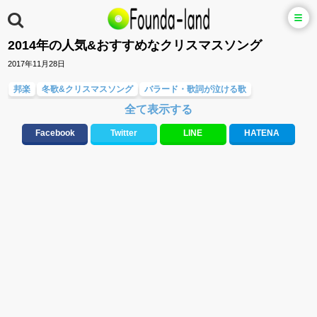
2014年の人気&おすすめなクリスマスソング
2017年11月28日
邦楽
冬歌&クリスマスソング
バラード・歌詞が泣ける歌
全て表示する
ラブソング(恋愛ソング)
大切な人に贈る歌&ありがとうソング(感謝の歌)
Facebook
Twitter
LINE
HATENA