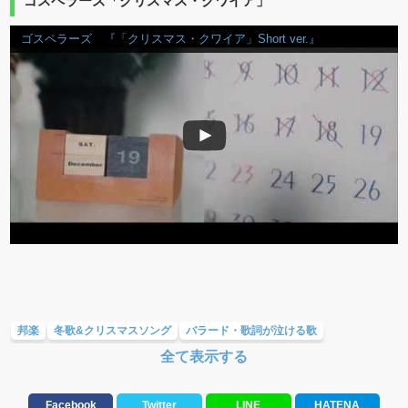
ゴスペラーズ「クリスマス・クワイア」
ゴスペラーズ 『「クリスマス・クワイア」Short ver.』
邦楽
冬歌&クリスマスソング
バラード・歌詞が泣ける歌
全て表示する
ラブソング(恋愛ソング)
大切な人に贈る歌&ありがとうソング(感謝の歌)
Facebook
Twitter
LINE
HATENA