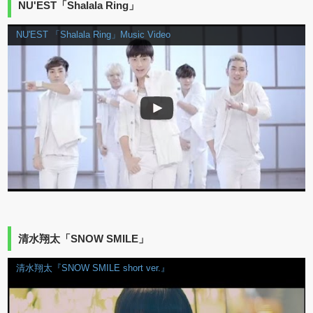
NU'EST「Shalala Ring」
NU'EST 「Shalala Ring」Music Video
清水翔太「SNOW SMILE」
清水翔太『SNOW SMILE short ver.』