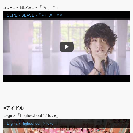
SUPER BEAVER「らしさ」
SUPER BEAVER「らしさ」MV
■
アイドル
E-girls「Highschool ♡ love」
E-girls / Highschool ♡ love