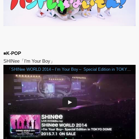
■
K-POP
SHINee「I’m Your Boy」
「SHINee WORLD 2014～I’m Your Boy～ Special Edition in TOKYO DOME」Special Digest映像