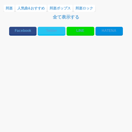
邦楽
人気曲&おすすめ
邦楽ポップス
邦楽ロック
全て表示する
アイドル(男性・女性)
K-POP(男性・女性)
アニメソング・ボーカロイド
ヴィジュアル系(V系)
2017年邦楽の人気&おすすめ【音楽一覧特集】
Facebook
Twitter
LINE
HATENA