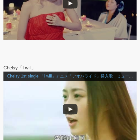
Chelsy「I will」
Chelsy 1st single 「I will」アニメ「アオハライド」挿入歌 ミュージックビデオ