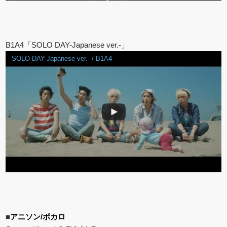
B1A4「SOLO DAY-Japanese ver.-」
SOLO DAY-Japanese ver.- / B1A4
■
アニソン/ボカロ