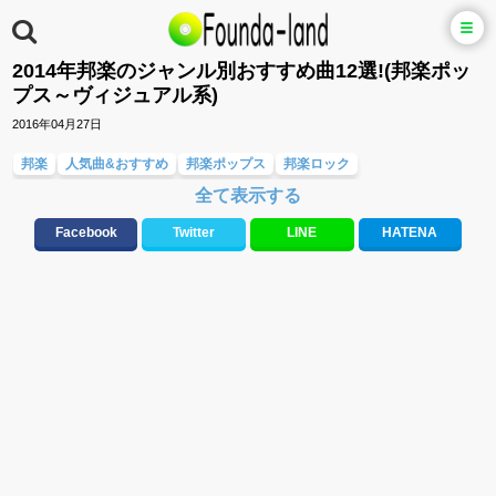
2014年邦楽のジャンル別おすすめ曲12選!(邦楽ポッ
プス～ヴィジュアル系)
2016年04月27日
邦楽
人気曲&おすすめ
邦楽ポップス
邦楽ロック
全て表示する
アイドル(男性・女性)
K-POP(男性・女性)
アニメソング・ボーカロイド
ヴィジュアル系(V系)
2017年邦楽の人気&おすすめ【音楽一覧特集】
Facebook
Twitter
LINE
HATENA