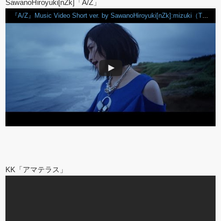
SawanoHiroyuki[nZk]「A/Z」
『A/Z』Music Video Short ver. by SawanoHiroyuki[nZk]:mizuki（TVアニメ「アルドノア・ゼロ」エンディングテーマ）
KK「アマテラス」