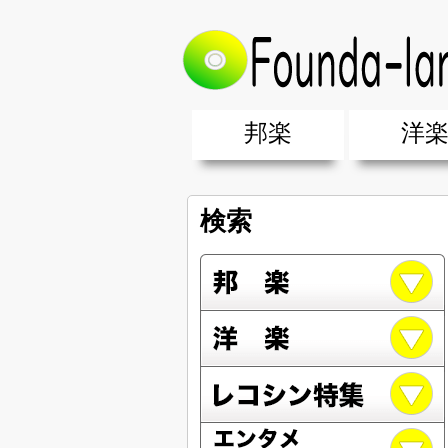
邦楽
洋
邦楽ポップス(J-POP)
邦楽ロック(J-ROCK)
K-POP
アニソン/ボカロ
アイドル
ヴィジュアル系(V系)
邦楽男性アーティスト
邦楽女性アーティスト
クラブミュ
ダンスミュ
洋楽男性ア
洋楽女性ア
【洋楽】夏
男女グループ・デュエット・その
2019年・2018年・2017年「邦
EDM(エレ
男女グルー
2019年・2
検索