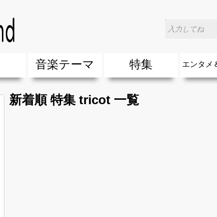
楽
音楽テーマ
特集
エンタメ
ージック
ージック
ーティスト
ーティスト
歌(サマーソング)
最新のヒット曲&流行・話題の歌
人気曲&おすすめ
音楽ランキング
ラブソング(恋愛ソング)
応援ソング
バラード・歌詞が泣ける歌
友達&友情ソング・青春ソング
スポーツ・部活応援ソング
卒業ソング&入学ソング
春うた&桜ソング
夏歌(サマーソング)
ハロウィンソング&秋の歌
冬歌&クリスマスソング
お別れの曲・旅立ちの歌
パーティーソング
ドライブ音楽BGM
カラオケ
誕生日ソング&お祝いの歌
ウェディングソング・結婚式の曲
メロディ・曲の雰囲気別
音楽BGM&メドレー
学校(行事・合唱)曲
発売年代別・年齢別 人気音楽
"総"アーティスト
エンタメ
他
楽」の人気＆おすすめ
クトロニック・ダンス・ミュージック)
プ・デュエット・その他
018年・2017年「洋楽」の人気＆おすすめ
10、20代に人気・話題・流行・おすすめな邦楽＆洋
SNS・音楽アプリで10・20代に人気&おすすめな曲
勉強・試験・受験応援ソング 知識に役立つ歌
元気が出る歌・やる気が出る曲・明るい曲・楽しい歌
テンションが上がる歌&盛り上がる曲
大切な人に贈る歌&ありがとうソング(感謝の歌)
自然音BGM・癒しの音楽(リラックス・ヒーリング)
音楽ニュ
エンタメ
新着順 特集 tricot 一覧