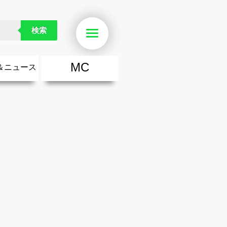
検索
Menu
MC
＆ニュース
楽
・勇気が出る歌
ース
ニュース