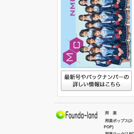
邦 楽
邦楽ポップス(J-
POP)
邦楽ロック(J-RO