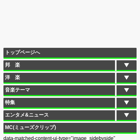
トップページへ
邦 楽
洋 楽
音楽テーマ
特集
エンタメ&ニュース
MC(ミューズクリップ)
data-matched-content-ui-type="image_sidebyside"