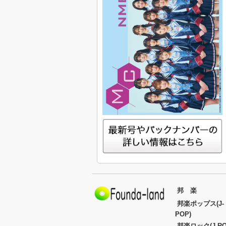
邦 楽
邦楽ポップス(J-
POP)
邦楽ロック(J-RO