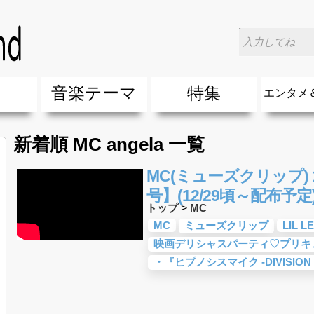
楽
音楽テーマ
特集
エンタメ
ージック
ージック
ーティスト
ーティスト
歌(サマーソング)
最新のヒット曲&流行・話題の歌
人気曲&おすすめ
音楽ランキング
ラブソング(恋愛ソング)
応援ソング
バラード・歌詞が泣ける歌
友達&友情ソング・青春ソング
スポーツ・部活応援ソング
卒業ソング&入学ソング
春うた&桜ソング
夏歌(サマーソング)
ハロウィンソング&秋の歌
冬歌&クリスマスソング
お別れの曲・旅立ちの歌
パーティーソング
ドライブ音楽BGM
カラオケ
誕生日ソング&お祝いの歌
ウェディングソング・結婚式の曲
メロディ・曲の雰囲気別
音楽BGM&メドレー
学校(行事・合唱)曲
発売年代別・年齢別 人気音楽
"総"アーティスト
エンタメ
他
楽」の人気＆おすすめ
クトロニック・ダンス・ミュージック)
プ・デュエット・その他
018年・2017年「洋楽」の人気＆おすすめ
10、20代に人気・話題・流行・おすすめな邦楽＆洋
SNS・音楽アプリで10・20代に人気&おすすめな曲
勉強・試験・受験応援ソング 知識に役立つ歌
元気が出る歌・やる気が出る曲・明るい曲・楽しい歌
テンションが上がる歌&盛り上がる曲
大切な人に贈る歌&ありがとうソング(感謝の歌)
自然音BGM・癒しの音楽(リラックス・ヒーリング)
音楽ニュ
エンタメ
新着順 MC angela 一覧
MC(ミューズクリップ) 1
号】(12/29頃～配布予定
トップ
>
MC
MC
ミューズクリップ
LIL L
映画デリシャスパーティ♡プリキュ
・『ヒプノシスマイク -DIVISION R