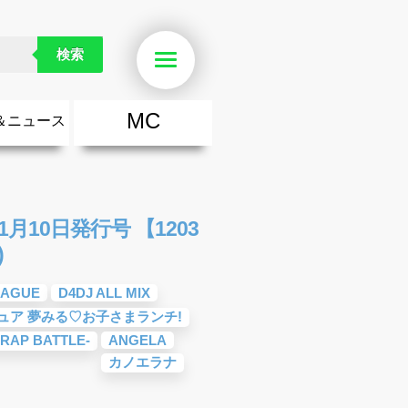
検索
Menu
MC
＆ニュース
楽
・勇気が出る歌
ース
ニュース
月10日発行号 【1203
)
EAGUE
D4DJ ALL MIX
ア 夢みる♡お子さまランチ!
AP BATTLE-
ANGELA
カノエラナ