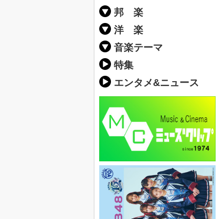
邦 楽
邦楽ポップス(J
邦楽ロック(J-
K-POP
アニソン/ボ
アイドル
ヴィジュアル系
邦楽男性アー
邦楽女性アー
男女グループ
2019年・20
他
楽」の人気＆
洋 楽
EDM(エレク
クラブミュー
ダンスミュー
洋楽男性アー
洋楽女性アー
男女グループ
【洋楽】夏歌(
2019年・20
ス・ミュージ
他
楽」の人気＆
音楽テーマ
最新のヒット
人気曲&おす
音楽ランキン
ラブソング(恋
応援ソング
バラード・歌
友達&友情ソ
スポーツ・部
卒業ソング&
10、20代に
SNS・音楽ア
勉強・試験・
春うた&桜ソ
夏歌(サマーソ
ハロウィンソ
冬歌&クリス
元気が出る歌
テンションが
大切な人に贈
お別れの曲・
パーティーソ
ドライブ音楽
カラオケ
誕生日ソング
ウェディング
メロディ・曲
音楽BGM&メ
学校(行事・合
発売年代別・
自然音BGM
"総"アーティ
おすすめな邦
人気&おすす
識に役立つ歌
明るい曲・楽
る曲
ング(感謝の歌
クス・ヒーリ
特集
歌
エンタメ&ニュース