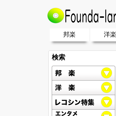
邦楽
洋
邦楽ポップス(J-POP)
邦楽ロック(J-ROCK)
K-POP
アニソン/ボカロ
アイドル
ヴィジュアル系(V系)
邦楽男性アーティスト
邦楽女性アーティスト
クラブミュ
ダンスミュ
洋楽男性ア
洋楽女性ア
【洋楽】夏
男女グループ・デュエット・その
2019年・2018年・2017年「邦
EDM(エレ
男女グルー
2019年・2
検索