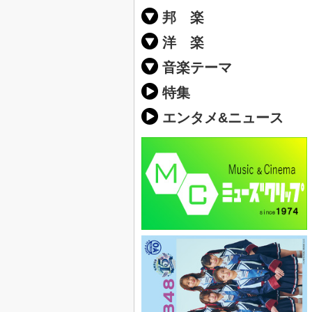
邦 楽
邦楽ポップス(J
邦楽ロック(J-
K-POP
アニソン/ボ
アイドル
ヴィジュアル系
邦楽男性アー
邦楽女性アー
男女グループ
2019年・20
他
楽」の人気＆
洋 楽
EDM(エレク
クラブミュー
ダンスミュー
洋楽男性アー
洋楽女性アー
男女グループ
【洋楽】夏歌(
2019年・20
ス・ミュージ
他
楽」の人気＆
音楽テーマ
最新のヒット
人気曲&おす
音楽ランキン
ラブソング(恋
応援ソング
バラード・歌
友達&友情ソ
スポーツ・部
卒業ソング&
10、20代に
SNS・音楽ア
勉強・試験・
春うた&桜ソ
夏歌(サマーソ
ハロウィンソ
冬歌&クリス
元気が出る歌
テンションが
大切な人に贈
お別れの曲・
パーティーソ
ドライブ音楽
カラオケ
誕生日ソング
ウェディング
メロディ・曲
音楽BGM&メ
学校(行事・合
発売年代別・
自然音BGM
"総"アーティ
おすすめな邦
人気&おすす
識に役立つ歌
明るい曲・楽
る曲
ング(感謝の歌
クス・ヒーリ
特集
歌
エンタメ&ニュース