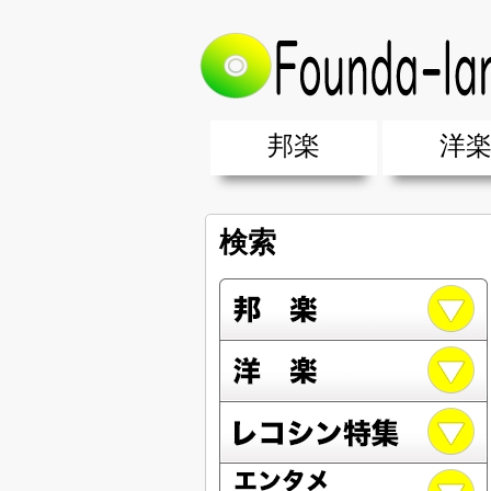
邦楽
洋
邦楽ポップス(J-POP)
邦楽ロック(J-ROCK)
K-POP
アニソン/ボカロ
アイドル
ヴィジュアル系(V系)
邦楽男性アーティスト
邦楽女性アーティスト
クラブミュ
ダンスミュ
洋楽男性ア
洋楽女性ア
【洋楽】夏
男女グループ・デュエット・その
2019年・2018年・2017年「邦
EDM(エレ
男女グルー
2019年・2
検索