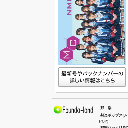
邦 楽
邦楽ポップス(J-
POP)
邦楽ロック(J-RO