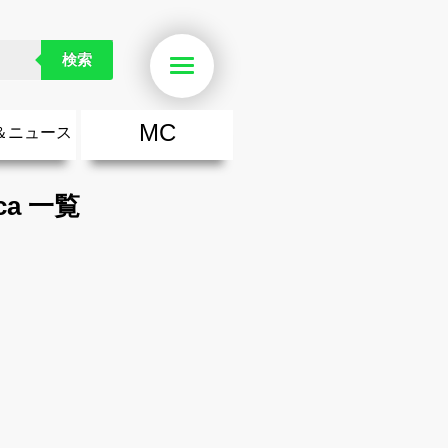
検索
Menu
MC
＆ニュース
楽
・勇気が出る歌
ース
ニュース
ca 一覧