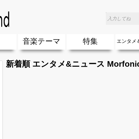
楽
音楽テーマ
特集
エンタメ
ージック
ージック
ーティスト
ーティスト
歌(サマーソング)
最新のヒット曲&流行・話題の歌
人気曲&おすすめ
音楽ランキング
ラブソング(恋愛ソング)
応援ソング
バラード・歌詞が泣ける歌
友達&友情ソング・青春ソング
スポーツ・部活応援ソング
卒業ソング&入学ソング
春うた&桜ソング
夏歌(サマーソング)
ハロウィンソング&秋の歌
冬歌&クリスマスソング
お別れの曲・旅立ちの歌
パーティーソング
ドライブ音楽BGM
カラオケ
誕生日ソング&お祝いの歌
ウェディングソング・結婚式の曲
メロディ・曲の雰囲気別
音楽BGM&メドレー
学校(行事・合唱)曲
発売年代別・年齢別 人気音楽
"総"アーティスト
エンタメ
他
楽」の人気＆おすすめ
クトロニック・ダンス・ミュージック)
プ・デュエット・その他
018年・2017年「洋楽」の人気＆おすすめ
10、20代に人気・話題・流行・おすすめな邦楽＆洋
SNS・音楽アプリで10・20代に人気&おすすめな曲
勉強・試験・受験応援ソング 知識に役立つ歌
元気が出る歌・やる気が出る曲・明るい曲・楽しい歌
テンションが上がる歌&盛り上がる曲
大切な人に贈る歌&ありがとうソング(感謝の歌)
自然音BGM・癒しの音楽(リラックス・ヒーリング)
音楽ニュ
エンタメ
新着順 エンタメ&ニュース Morfoni