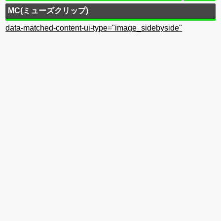
MC(ミューズクリップ)
data-matched-content-ui-type="image_sidebyside"