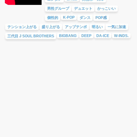
男性グループ
デュエット
かっこいい
K-POP
個性的
ダンス
POP感
テンション上がる
盛り上がる
アップテンポ
明るい
一気に加速
BIGBANG
DEEP
DA-ICE
W-INDS.
三代目 J SOUL BROTHERS