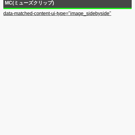
MC(ミューズクリップ)
data-matched-content-ui-type="image_sidebyside"