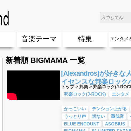
楽
音楽テーマ
特集
エンタメ
ージック
ージック
ーティスト
ーティスト
歌(サマーソング)
最新のヒット曲&流行・話題の歌
人気曲&おすすめ
音楽ランキング
ラブソング(恋愛ソング)
応援ソング
バラード・歌詞が泣ける歌
友達&友情ソング・青春ソング
スポーツ・部活応援ソング
卒業ソング&入学ソング
春うた&桜ソング
夏歌(サマーソング)
ハロウィンソング&秋の歌
冬歌&クリスマスソング
お別れの曲・旅立ちの歌
パーティーソング
ドライブ音楽BGM
カラオケ
誕生日ソング&お祝いの歌
ウェディングソング・結婚式の曲
メロディ・曲の雰囲気別
音楽BGM&メドレー
学校(行事・合唱)曲
発売年代別・年齢別 人気音楽
"総"アーティスト
エンタメ
他
楽」の人気＆おすすめ
クトロニック・ダンス・ミュージック)
プ・デュエット・その他
018年・2017年「洋楽」の人気＆おすすめ
10、20代に人気・話題・流行・おすすめな邦楽＆洋
SNS・音楽アプリで10・20代に人気&おすすめな曲
勉強・試験・受験応援ソング 知識に役立つ歌
元気が出る歌・やる気が出る曲・明るい曲・楽しい歌
テンションが上がる歌&盛り上がる曲
大切な人に贈る歌&ありがとうソング(感謝の歌)
自然音BGM・癒しの音楽(リラックス・ヒーリング)
音楽ニュ
エンタメ
新着順 BIGMAMA 一覧
[Alexandros]が好
イセンスな邦楽ロックバ
トップ
>
邦楽
>
邦楽ロック(J-ROC
邦楽ロック(J-ROCK)
エンタメ
かっこいい
テンション上がる
うっとり声
切ない
重低音
BLUE ENCOUNT
ASOBIUS
BIGMAMA
04 LIMITED SAZA