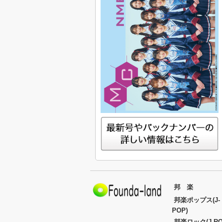
邦 楽
邦楽ポップス(J-
POP)
邦楽ロック(J-RO