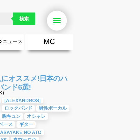
検索
Menu
MC
＆ニュース
楽
・勇気が出る歌
ース
ニュース
きな人にオススメ!日本のハ
ンド6選!
K)
[ALEXANDROS]
ロックバンド
男性ボーカル
胸キュン
オシャレ
ベース
ギター
ASAYAKE NO ATO
BYS
真空ホロウ