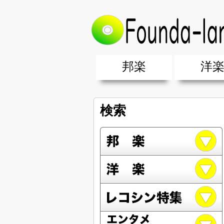
邦楽
洋
邦楽ポップス(J-POP)
邦楽ロック(J-ROCK)
K-POP
アニソン/ボカロ
アイドル
ヴィジュアル系(V系)
邦楽男性アーティスト
邦楽女性アーティスト
クラブミュ
ダンスミュ
洋楽男性ア
洋楽女性ア
【洋楽】夏
男女グループ・デュエット・その
2019年・2018年・2017年「邦
EDM(エレ
男女グルー
2019年・2
検索