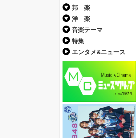
邦 楽
邦楽ポップス(J
邦楽ロック(J-
K-POP
アニソン/ボ
アイドル
ヴィジュアル系
邦楽男性アー
邦楽女性アー
男女グループ
2019年・20
他
楽」の人気＆
洋 楽
EDM(エレク
クラブミュー
ダンスミュー
洋楽男性アー
洋楽女性アー
男女グループ
【洋楽】夏歌(
2019年・20
ス・ミュージ
他
楽」の人気＆
音楽テーマ
最新のヒット
人気曲&おす
音楽ランキン
ラブソング(恋
応援ソング
バラード・歌
友達&友情ソ
スポーツ・部
卒業ソング&
10、20代に
SNS・音楽ア
勉強・試験・
春うた&桜ソ
夏歌(サマーソ
ハロウィンソ
冬歌&クリス
元気が出る歌
テンションが
大切な人に贈
お別れの曲・
パーティーソ
ドライブ音楽
カラオケ
誕生日ソング
ウェディング
メロディ・曲
音楽BGM&メ
学校(行事・合
発売年代別・
自然音BGM
"総"アーティ
おすすめな邦
人気&おすす
識に役立つ歌
明るい曲・楽
る曲
ング(感謝の歌
クス・ヒーリ
特集
歌
エンタメ&ニュース