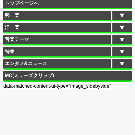
トップページへ
邦 楽
洋 楽
音楽テーマ
特集
エンタメ&ニュース
MC(ミューズクリップ)
data-matched-content-ui-type="image_sidebyside"