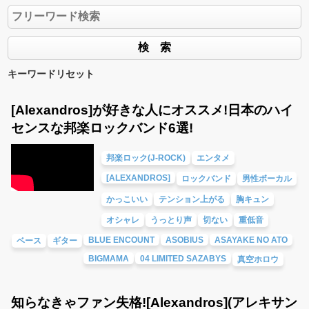
キーワードリセット
[Alexandros]が好きな人にオススメ!日本のハイ
センスな邦楽ロックバンド6選!
邦楽ロック(J-ROCK)
エンタメ
[ALEXANDROS]
ロックバンド
男性ボーカル
かっこいい
テンション上がる
胸キュン
オシャレ
うっとり声
切ない
重低音
BLUE ENCOUNT
ASOBIUS
ASAYAKE NO ATO
ベース
ギター
BIGMAMA
04 LIMITED SAZABYS
真空ホロウ
知らなきゃファン失格![Alexandros](アレキサン