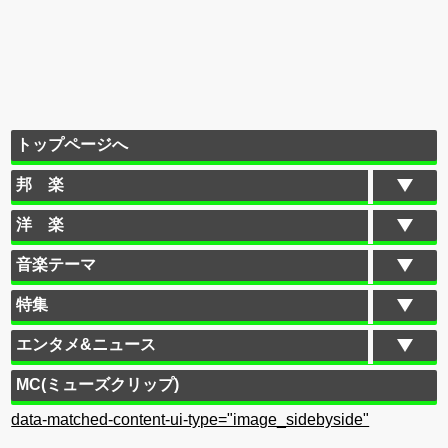
トップページへ
邦 楽
洋 楽
音楽テーマ
特集
エンタメ&ニュース
MC(ミューズクリップ)
data-matched-content-ui-type="image_sidebyside"