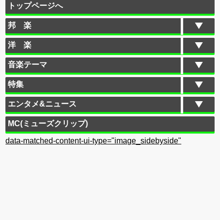
トップページへ
邦 楽
洋 楽
音楽テーマ
特集
エンタメ&ニュース
MC(ミューズクリップ)
data-matched-content-ui-type="image_sidebyside"