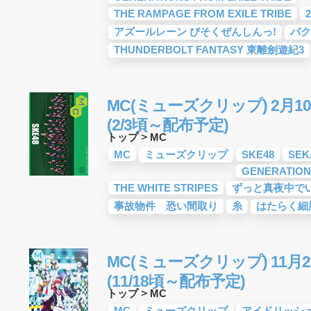
THE RAMPAGE FROM EXILE TRIBE
2
アズールレーン びそくぜんしんっ!
バク
THUNDERBOLT FANTASY 東離劍遊紀3
MC(ミューズクリップ) 2月10
(2/3頃～配布予定)
トップ
>
MC
MC
ミューズクリップ
SKE48
SEK
GENERATION
THE WHITE STRIPES
ずっと真夜中で
事故物件 恐い間取り
糸
はたらく細
MC(ミューズクリップ) 11月2
(11/18頃～配布予定)
トップ
>
MC
MC
ミューズクリップ
アイドリッシ