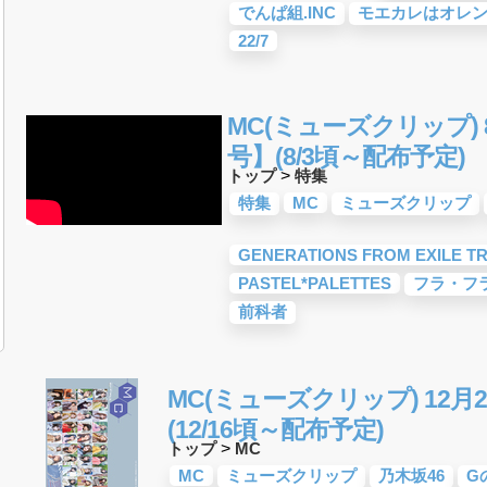
でんぱ組.INC
モエカレはオレ
22/7
MC(ミューズクリップ) 8
号】(8/3頃～配布予定)
トップ
>
特集
特集
MC
ミューズクリップ
GENERATIONS FROM EXILE TR
PASTEL*PALETTES
フラ・フ
前科者
MC(ミューズクリップ) 12月2
(12/16頃～配布予定)
トップ
>
MC
MC
ミューズクリップ
乃木坂46
G