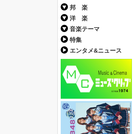
邦 楽
邦楽ポップス(J
邦楽ロック(J-
K-POP
アニソン/ボ
アイドル
ヴィジュアル系
邦楽男性アー
邦楽女性アー
男女グループ
2019年・20
他
楽」の人気＆
洋 楽
EDM(エレク
クラブミュー
ダンスミュー
洋楽男性アー
洋楽女性アー
男女グループ
【洋楽】夏歌(
2019年・20
ス・ミュージ
他
楽」の人気＆
音楽テーマ
最新のヒット
人気曲&おす
音楽ランキン
ラブソング(恋
応援ソング
バラード・歌
友達&友情ソ
スポーツ・部
卒業ソング&
10、20代に
SNS・音楽ア
勉強・試験・
春うた&桜ソ
夏歌(サマーソ
ハロウィンソ
冬歌&クリス
元気が出る歌
テンションが
大切な人に贈
お別れの曲・
パーティーソ
ドライブ音楽
カラオケ
誕生日ソング
ウェディング
メロディ・曲
音楽BGM&メ
学校(行事・合
発売年代別・
自然音BGM
"総"アーティ
おすすめな邦
人気&おすす
識に役立つ歌
明るい曲・楽
る曲
ング(感謝の歌
クス・ヒーリ
特集
歌
エンタメ&ニュース