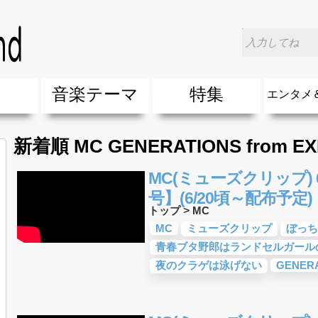
楽
音楽テーマ
特集
エンタメ
ージック
ージック
ーティスト
ーティスト
歌(サマーソング)
最新のヒット曲&流行・話題の歌
人気曲&おすすめ
音楽ランキング
ラブソング(恋愛ソング)
応援ソング
バラード・歌詞が泣ける歌
友達&友情ソング・青春ソング
スポーツ・部活応援ソング
卒業ソング&入学ソング
春うた&桜ソング
夏歌(サマーソング)
ハロウィンソング&秋の歌
冬歌&クリスマスソング
お別れの曲・旅立ちの歌
パーティーソング
ドライブ音楽BGM
カラオケ
誕生日ソング&お祝いの歌
ウェディングソング・結婚式の曲
メロディ・曲の雰囲気別
音楽BGM&メドレー
学校(行事・合唱)曲
発売年代別・年齢別 人気音楽
"総"アーティスト
エンタメ
他
楽」の人気＆おすすめ
クトロニック・ダンス・ミュージック)
プ・デュエット・その他
018年・2017年「洋楽」の人気＆おすすめ
10、20代に人気・話題・流行・おすすめな邦楽＆洋
SNS・音楽アプリで10・20代に人気&おすすめな曲
勉強・試験・受験応援ソング 知識に役立つ歌
元気が出る歌・やる気が出る曲・明るい曲・楽しい歌
テンションが上がる歌&盛り上がる曲
大切な人に贈る歌&ありがとうソング(感謝の歌)
自然音BGM・癒しの音楽(リラックス・ヒーリング)
音楽ニュ
エンタメ
新着順 MC GENERATIONS from EX
MC(ミューズクリップ) 6
号】(6/20頃～配布予定)
トップ
>
MC
MC
ミューズクリップ
ぼっち
青春ブタ野郎はランドセルガール
夜のクラゲは泳げない
GENERA