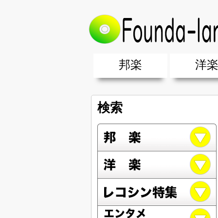
邦楽
洋
邦楽ポップス(J-POP)
邦楽ロック(J-ROCK)
K-POP
アニソン/ボカロ
アイドル
ヴィジュアル系(V系)
邦楽男性アーティスト
邦楽女性アーティスト
クラブミュ
ダンスミュ
洋楽男性ア
洋楽女性ア
【洋楽】夏
男女グループ・デュエット・その
2019年・2018年・2017年「邦
EDM(エレ
男女グルー
2019年・2
検索