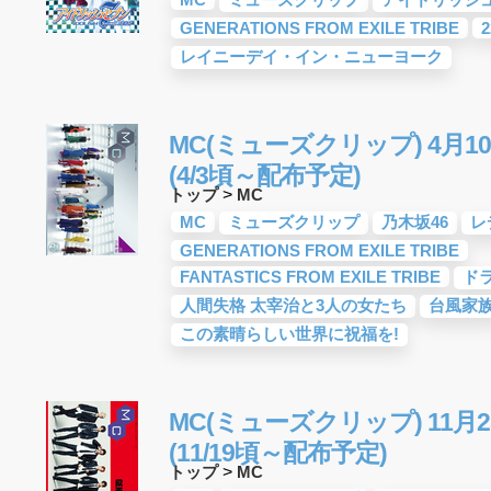
GENERATIONS FROM EXILE TRIBE
2
レイニーデイ・イン・ニューヨーク
MC(ミューズクリップ) 4月10
(4/3頃～配布予定)
トップ
>
MC
MC
ミューズクリップ
乃木坂46
レ
GENERATIONS FROM EXILE TRIBE
FANTASTICS FROM EXILE TRIBE
ド
人間失格 太宰治と3人の女たち
台風家
この素晴らしい世界に祝福を!
MC(ミューズクリップ) 11月2
(11/19頃～配布予定)
トップ
>
MC