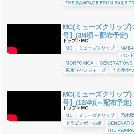
THE RAMPAGE FROM EXILE TR
-POP)
ROCK)
カロ
(V系)
ティスト
ティスト
・デュエット・その
18年・2017年「邦
おすすめ
トロニック・ダン
ジック
ジック
ティスト
ティスト
・デュエット・その
サマーソング)
18年・2017年「洋
ック)
おすすめ
MC(ミューズクリップ) 3
曲&流行・話題の歌
すめ
グ
愛ソング)
詞が泣ける歌
ング・青春ソング
活応援ソング
入学ソング
人気・話題・流行・
プリで10・20代に
受験応援ソング 知
ング
ング)
ング&秋の歌
マスソング
・やる気が出る曲・
上がる歌&盛り上が
る歌&ありがとうソ
旅立ちの歌
ング
BGM
&お祝いの歌
ソング・結婚式の曲
の雰囲気別
ドレー
唱)曲
年齢別 人気音楽
・癒しの音楽(リラッ
スト
号】(3/4頃～配布予定)
楽＆洋楽
めな曲
しい歌・勇気が出る
)
ング)
トップ
>
MC
MC
ミューズクリップ
NMB4
バンド
MORFONICA
GENERATIONS 
東京リベンジャーズ
うる星や
MC(ミューズクリップ) 1
号】(12/4頃～配布予定)
トップ
>
MC
MC
ミューズクリップ
乃木坂
ドラゴンボール超
GENERATIO
THE RAMPA