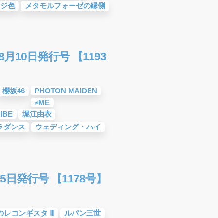
ンジ色
メタモルフォーゼの縁側
月10日発行号 【1193
櫻坂46
PHOTON MAIDEN
≠ME
IBE
堀江由衣
ラダンス
ウェディング・ハイ
5日発行号 【1178号】
のレコンギスタ Ⅲ
ルパン三世