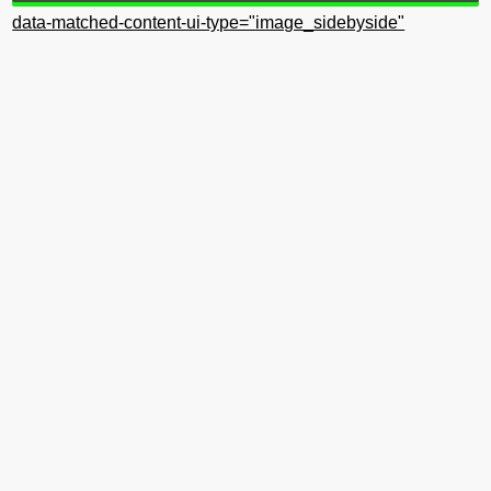
data-matched-content-ui-type="image_sidebyside"