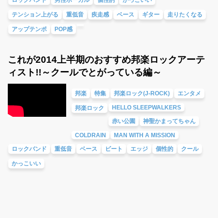
テンション上がる
重低音
疾走感
ベース
ギター
走りたくなる
アップテンポ
POP感
これが2014上半期のおすすめ邦楽ロックアーテ
ィスト!!～クールでとがっている編～
邦楽
特集
邦楽ロック(J-ROCK)
エンタメ
HELLO SLEEPWALKERS
邦楽ロック
赤い公園
神聖かまってちゃん
COLDRAIN
MAN WITH A MISSION
ロックバンド
重低音
ベース
ビート
エッジ
個性的
クール
かっこいい