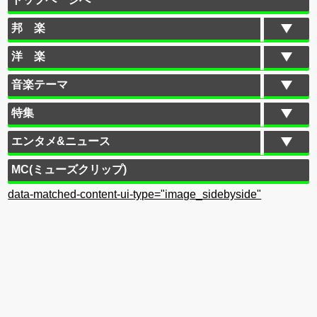
邦 楽
洋 楽
音楽テーマ
特集
エンタメ&ニュース
MC(ミューズクリップ)
data-matched-content-ui-type="image_sidebyside"