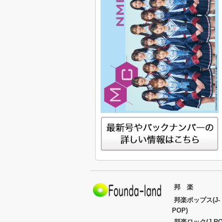
邦 楽
邦楽ポップス(J-
POP)
邦楽ロック(J-RO