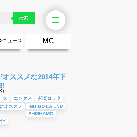
検索
Menu
MC
＆ニュース
楽
・勇気が出る歌
ース
ニュース
オススメな2014年下
!
K)
ース
エンタメ
邦楽ロック
にオススメ
INDIGO LA END
SHISHAMO
HY