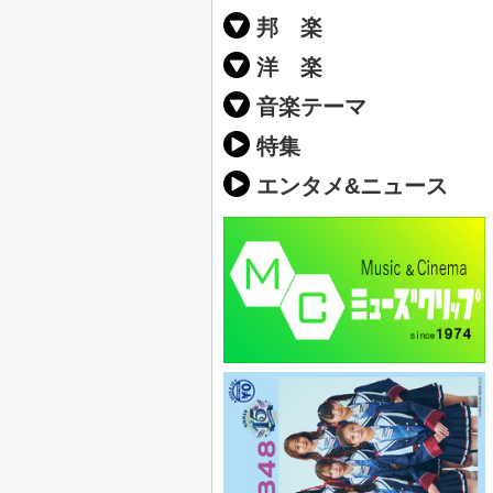
邦 楽
邦楽ポップス(J
邦楽ロック(J-
K-POP
アニソン/ボ
アイドル
ヴィジュアル系
邦楽男性アー
邦楽女性アー
男女グループ
2019年・20
他
楽」の人気＆
洋 楽
EDM(エレク
クラブミュー
ダンスミュー
洋楽男性アー
洋楽女性アー
男女グループ
【洋楽】夏歌(
2019年・20
ス・ミュージ
他
楽」の人気＆
音楽テーマ
最新のヒット
人気曲&おす
音楽ランキン
ラブソング(恋
応援ソング
バラード・歌
友達&友情ソ
スポーツ・部
卒業ソング&
10、20代に
SNS・音楽ア
勉強・試験・
春うた&桜ソ
夏歌(サマーソ
ハロウィンソ
冬歌&クリス
元気が出る歌
テンションが
大切な人に贈
お別れの曲・
パーティーソ
ドライブ音楽
カラオケ
誕生日ソング
ウェディング
メロディ・曲
音楽BGM&メ
学校(行事・合
発売年代別・
自然音BGM
"総"アーティ
おすすめな邦
人気&おすす
識に役立つ歌
明るい曲・楽
る曲
ング(感謝の歌
クス・ヒーリ
特集
歌
エンタメ&ニュース