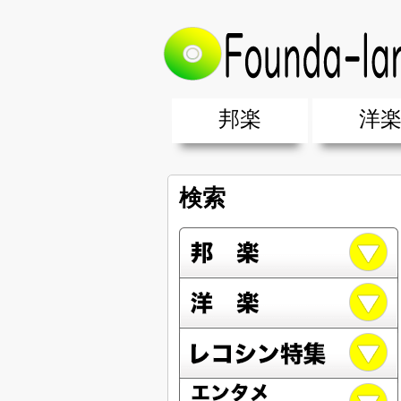
邦楽
洋
邦楽ポップス(J-POP)
邦楽ロック(J-ROCK)
K-POP
アニソン/ボカロ
アイドル
ヴィジュアル系(V系)
邦楽男性アーティスト
邦楽女性アーティスト
クラブミュ
ダンスミュ
洋楽男性ア
洋楽女性ア
【洋楽】夏
男女グループ・デュエット・その
2019年・2018年・2017年「邦
EDM(エレ
男女グルー
2019年・2
検索