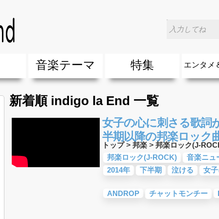
楽
音楽テーマ
特集
エンタメ
ージック
ージック
ーティスト
ーティスト
歌(サマーソング)
最新のヒット曲&流行・話題の歌
人気曲&おすすめ
音楽ランキング
ラブソング(恋愛ソング)
応援ソング
バラード・歌詞が泣ける歌
友達&友情ソング・青春ソング
スポーツ・部活応援ソング
卒業ソング&入学ソング
春うた&桜ソング
夏歌(サマーソング)
ハロウィンソング&秋の歌
冬歌&クリスマスソング
お別れの曲・旅立ちの歌
パーティーソング
ドライブ音楽BGM
カラオケ
誕生日ソング&お祝いの歌
ウェディングソング・結婚式の曲
メロディ・曲の雰囲気別
音楽BGM&メドレー
学校(行事・合唱)曲
発売年代別・年齢別 人気音楽
"総"アーティスト
エンタメ
他
楽」の人気＆おすすめ
クトロニック・ダンス・ミュージック)
プ・デュエット・その他
018年・2017年「洋楽」の人気＆おすすめ
10、20代に人気・話題・流行・おすすめな邦楽＆洋
SNS・音楽アプリで10・20代に人気&おすすめな曲
勉強・試験・受験応援ソング 知識に役立つ歌
元気が出る歌・やる気が出る曲・明るい曲・楽しい歌
テンションが上がる歌&盛り上がる曲
大切な人に贈る歌&ありがとうソング(感謝の歌)
自然音BGM・癒しの音楽(リラックス・ヒーリング)
音楽ニュ
エンタメ
新着順 indigo la End 一覧
女子の心に刺さる歌詞が
半期以降の邦楽ロック曲
トップ
>
邦楽
>
邦楽ロック(J-ROC
邦楽ロック(J-ROCK)
音楽ニュ
2014年
下半期
泣ける
女子
ANDROP
チャットモンチー